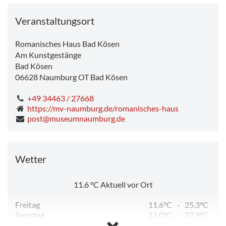
Veranstaltungsort
Romanisches Haus Bad Kösen
Am Kunstgestänge
Bad Kösen
06628
Naumburg OT Bad Kösen
+49 34463 / 27668
https://mv-naumburg.de/romanisches-haus
post@museumnaumburg.de
Wetter
11.6
°C
Aktuell vor Ort
Freitag
11.6°C
-
25.3°C
Samstag
12.0°C
-
27.9°C
Sonntag
13.6°C
-
32.3°C