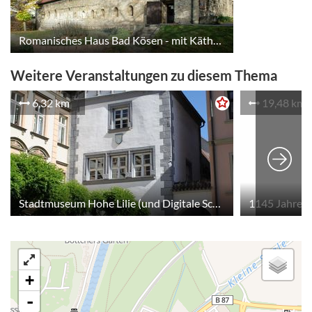
Romanisches Haus Bad Kösen - mit Käthe-Kruse-Puppenausstellung
Weitere Veranstaltungen zu diesem Thema
6,32 km
19,48 km
Stadtmuseum Hohe Lilie (und Digitale Schnitzeljagd im Stadtmuseum)
1145 Jahre 
+
-