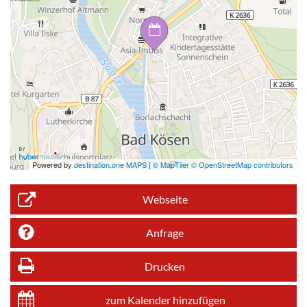
Powered by
destination.one MAPS
|
© MapTiler © OpenStreetMap contributors
Webseite
Anfrage
Drucken
zum Kalender hinzufügen