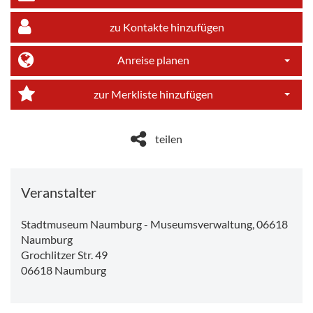
zu Kontakte hinzufügen
Anreise planen
Dropdo
zur Merkliste hinzufügen
Dropdo
teilen
Veranstalter
Stadtmuseum Naumburg - Museumsverwaltung, 06618
Naumburg
Grochlitzer Str. 49
06618
Naumburg