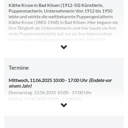
Käthe Kruse in Bad Kösen (1912-50) Künstlerin,
Puppenmacherin, Unternehmerin Von 1912 bis 1950
lebte und wirkte die weltbekannte Puppengestalterin
Käthe Kruse (1883-1968) in Bad Kösen. Hier begann sie
ihre Tätigkeit als Unternehmerin und hier baute sie ihre
erste Puppenwerkstätte auf, wo sie ihre lebensnahen,
hochwertigen Spielpuppen entwickelte. Seit 1993
erinnert im Romanischen Haus Bad Kösen eine ständige
Ausstellung an Käthe Kruse. Über 300 Puppen zählt die
Sammlung inzwischen, unter ihnen Raritäten und
Unikate wie Schlenkerchen, Sternschnuppchen,
Termine
Sandbaby oder Bambino. Von den kleinen
Puppenfiguren bis zur großen, beweglichen
Schaufensterpuppe ist alles vertreten, was in den
Mittwoch, 11.06.2025 10:00
-
17:00 Uhr
(Endete vor
Kösener Werkstätten hergestellt wurde.
einem Jahr)
Donnerstag, 12.06.2025 10:00
-
17:00 Uhr
Freitag, 13.06.2025 10:00
-
17:00 Uhr
Samstag, 14.06.2025 10:00
-
17:00 Uhr
Sonntag, 15.06.2025 10:00
-
17:00 Uhr
Dienstag, 17.06.2025 10:00
-
17:00 Uhr
Freitag, 07.08.2026 10:00
-
17:00 Uhr
(Beginnt in 3