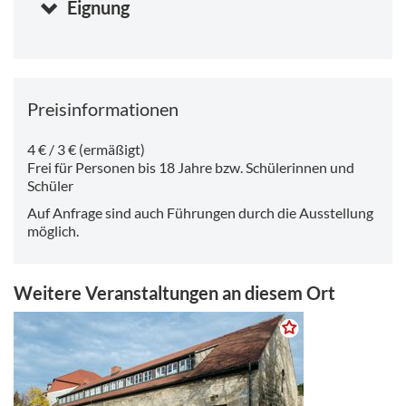
Eignung
Dienstag, 11.08.2026 10:00
-
17:00 Uhr
Mittwoch, 12.08.2026 10:00
-
17:00 Uhr
Donnerstag, 13.08.2026 10:00
-
17:00 Uhr
Preisinformationen
4 € / 3 € (ermäßigt)
Frei für Personen bis 18 Jahre bzw. Schülerinnen und
Schüler
Auf Anfrage sind auch Führungen durch die Ausstellung
möglich.
Weitere Veranstaltungen an diesem Ort