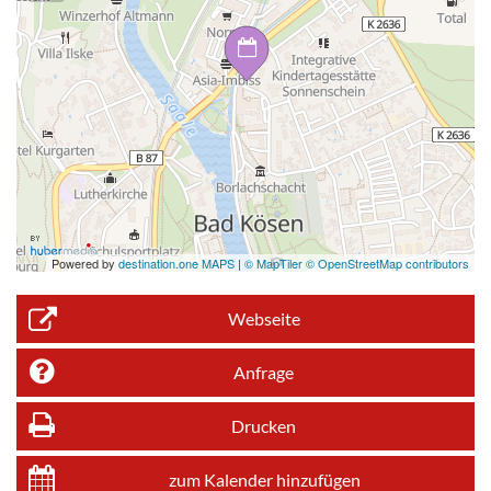
Powered by
destination.one MAPS
|
© MapTiler © OpenStreetMap contributors
Webseite
Anfrage
Drucken
zum Kalender hinzufügen