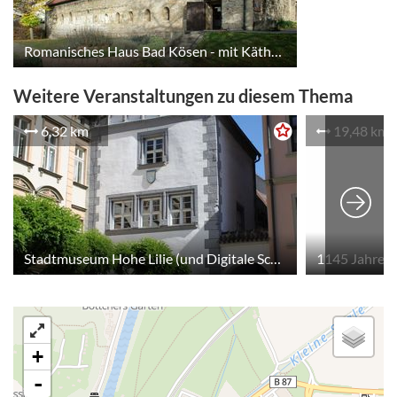
Romanisches Haus Bad Kösen - mit Käthe-Kruse-Puppenausstellung
Weitere Veranstaltungen zu diesem Thema
6,32 km
19,48 km
Stadtmuseum Hohe Lilie (und Digitale Schnitzeljagd im Stadtmuseum)
1145 Jahre 
+
-