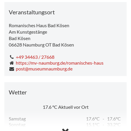
Veranstaltungsort
Romanisches Haus Bad Kösen
Am Kunstgestänge
Bad Kösen
06628
Naumburg OT Bad Kösen
+49 34463 / 27668
https://mv-naumburg.de/romanisches-haus
post@museumnaumburg.de
Wetter
17.6
°C
Aktuell vor Ort
Samstag
17.6°C
-
17.6°C
Sonntag
15.1°C
-
33.2°C
Montag
18.1°C
-
34.8°C