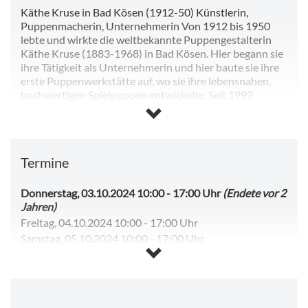
Käthe Kruse in Bad Kösen (1912-50) Künstlerin,
Puppenmacherin, Unternehmerin Von 1912 bis 1950
lebte und wirkte die weltbekannte Puppengestalterin
Käthe Kruse (1883-1968) in Bad Kösen. Hier begann sie
ihre Tätigkeit als Unternehmerin und hier baute sie ihre
erste Puppenwerkstätte auf, wo sie ihre lebensnahen,
hochwertigen Spielpuppen entwickelte. Seit 1993
erinnert im Romanischen Haus Bad Kösen eine ständige
Ausstellung an Käthe Kruse. Über 300 Puppen zählt die
Sammlung inzwischen, unter ihnen Raritäten und
Unikate wie Schlenkerchen, Sternschnuppchen,
Termine
Sandbaby oder Bambino. Von den kleinen
Puppenfiguren bis zur großen, beweglichen
Schaufensterpuppe ist alles vertreten, was in den
Donnerstag, 03.10.2024 10:00
-
17:00 Uhr
(Endete vor 2
Kösener Werkstätten hergestellt wurde.
Jahren)
Freitag, 04.10.2024 10:00
-
17:00 Uhr
Samstag, 05.10.2024 10:00
-
17:00 Uhr
Sonntag, 06.10.2024 10:00
-
17:00 Uhr
Dienstag, 08.10.2024 10:00
-
17:00 Uhr
Mittwoch, 09.10.2024 10:00
-
17:00 Uhr
Sonntag, 09.08.2026 10:00
-
17:00 Uhr