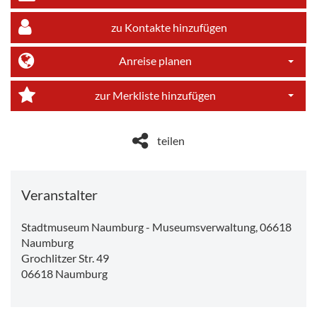
zu Kontakte hinzufügen
Anreise planen
Dropdo
zur Merkliste hinzufügen
Dropdo
teilen
Veranstalter
Stadtmuseum Naumburg - Museumsverwaltung, 06618
Naumburg
Grochlitzer Str. 49
06618
Naumburg