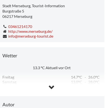
Stadt Merseburg, Tourist-Information
Burgstraße 5
06217
Merseburg
03461214170
http://www.merseburg.de/
info@merseburg-tourist.de
Wetter
13.3
°C
Aktuell vor Ort
17,37 km
Freitag
14.7°C
-
26.0°C
Samstag
13.0°C
-
28.0°C
Sonntag
14.4°C
-
32.8°C
Montag
20.6°C
-
32.8°C
Dienstag
17.0°C
-
24.9°C
Mittwoch
13.0°C
-
14.8°C
Autor