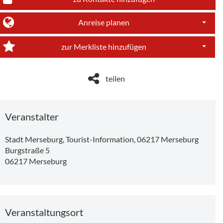
Anreise planen
Dropdo
zur Merkliste hinzufügen
Dropdo
teilen
Veranstalter
Stadt Merseburg, Tourist-Information, 06217 Merseburg
Burgstraße 5
06217
Merseburg
Veranstaltungsort