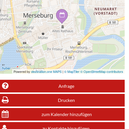
Powered by
destination.one MAPS
|
© MapTiler © OpenStreetMap contributors
Anfrage
Drucken
zum Kalender hinzufügen
zu Kontakte hinzufügen