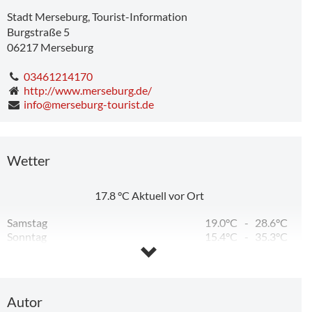
Stadt Merseburg, Tourist-Information
Burgstraße 5
06217
Merseburg
03461214170
http://www.merseburg.de/
info@merseburg-tourist.de
Wetter
17.8
°C
Aktuell vor Ort
17,46 km
Samstag
19.0°C
-
28.6°C
Sonntag
15.4°C
-
35.3°C
Montag
17.9°C
-
32.6°C
Dienstag
14.4°C
-
23.9°C
Mittwoch
11.8°C
-
26.1°C
Donnerstag
13.5°C
-
16.9°C
Autor