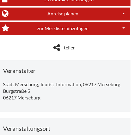
Anreise planen
Dropdo
zur Merkliste hinzufügen
Dropdo
teilen
Veranstalter
Stadt Merseburg, Tourist-Information, 06217 Merseburg
Burgstraße 5
06217
Merseburg
Veranstaltungsort