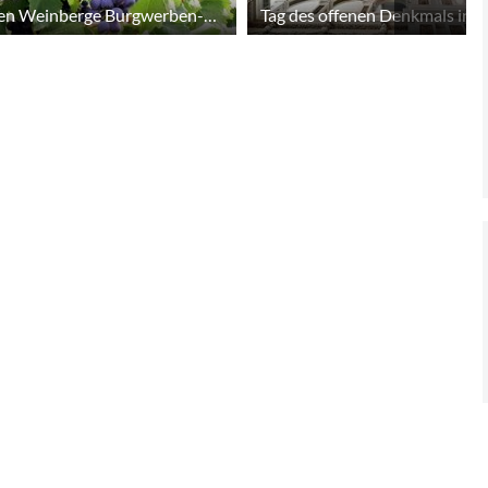
Tag der offenen Weinberge Burgwerben-Kriechau
Tag des offenen Denkmals in 