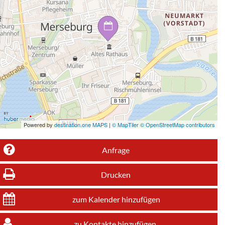
Powered by
destination.one MAPS
|
© MapTiler © OpenStreetMap contributors
Anfrage
Drucken
zum Kalender hinzufügen
zu Kontakte hinzufügen