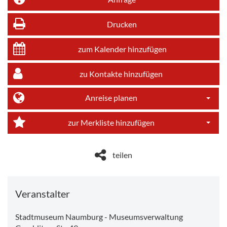
Drucken
zum Kalender hinzufügen
zu Kontakte hinzufügen
Anreise planen
Dropdo
zur Merkliste hinzufügen
Dropdo
teilen
Veranstalter
Stadtmuseum Naumburg - Museumsverwaltung