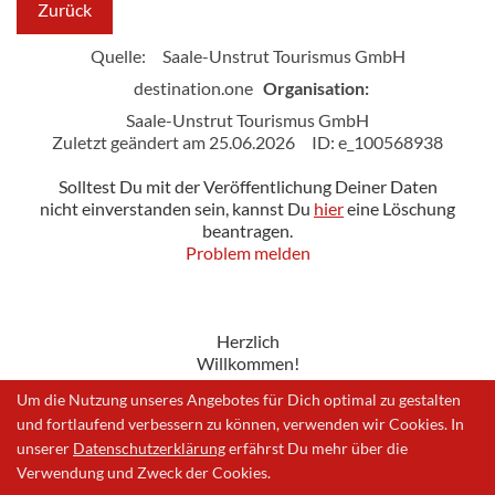
Zurück
Quelle:
Saale-Unstrut Tourismus GmbH
destination.one
Organisation:
Saale-Unstrut Tourismus GmbH
Zuletzt geändert am 25.06.2026
ID: e_100568938
Solltest Du mit der Veröffentlichung Deiner Daten
nicht einverstanden sein, kannst Du
hier
eine Löschung
beantragen.
Problem melden
Herzlich
Willkommen!
Um die Nutzung unseres Angebotes für Dich optimal zu gestalten
und fortlaufend verbessern zu können, verwenden wir Cookies. In
unserer
Datenschutzerklärung
erfährst Du mehr über die
Impressum
|
Datenschutzerklärung
|
Problem melden
Verwendung und Zweck der Cookies.