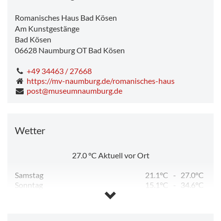
Romanisches Haus Bad Kösen
Am Kunstgestänge
Bad Kösen
06628
Naumburg OT Bad Kösen
+49 34463 / 27668
https://mv-naumburg.de/romanisches-haus
post@museumnaumburg.de
Wetter
27.0
°C
Aktuell vor Ort
Samstag
21.1°C
-
27.0°C
Sonntag
15.1°C
-
34.6°C
Montag
17.7°C
-
32.8°C
Dienstag
13.8°C
-
23.5°C
Mittwoch
10.0°C
-
25.5°C