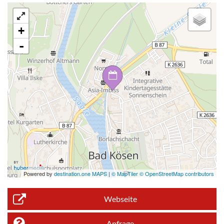
+
-
Powered by
destination.one MAPS
|
© MapTiler © OpenStreetMap contributors
Webseite
Anfrage