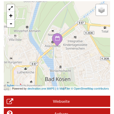
+
-
Powered by
destination.one MAPS
|
© MapTiler © OpenStreetMap contributors
Webseite
Anfrage