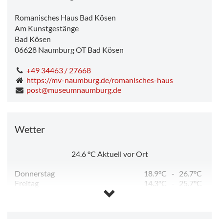
Romanisches Haus Bad Kösen
Am Kunstgestänge
Bad Kösen
06628
Naumburg OT Bad Kösen
+49 34463 / 27668
https://mv-naumburg.de/romanisches-haus
post@museumnaumburg.de
Wetter
24.6
°C
Aktuell vor Ort
Donnerstag
18.9°C
-
26.7°C
Freitag
14.3°C
-
25.7°C
Samstag
11.9°C
-
25.9°C
Sonntag
13.9°C
-
32.2°C
Montag
19.7°C
-
35.5°C