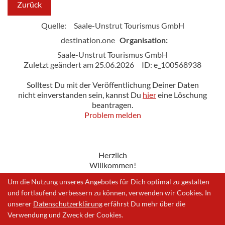
Zurück
Quelle:
Saale-Unstrut Tourismus GmbH
destination.one
Organisation:
Saale-Unstrut Tourismus GmbH
Zuletzt geändert am 25.06.2026
ID: e_100568938
Solltest Du mit der Veröffentlichung Deiner Daten
nicht einverstanden sein, kannst Du
hier
eine Löschung
beantragen.
Problem melden
Herzlich
Willkommen!
Um die Nutzung unseres Angebotes für Dich optimal zu gestalten
und fortlaufend verbessern zu können, verwenden wir Cookies. In
unserer
Datenschutzerklärung
erfährst Du mehr über die
Impressum
|
Datenschutzerklärung
|
Problem melden
Verwendung und Zweck der Cookies.