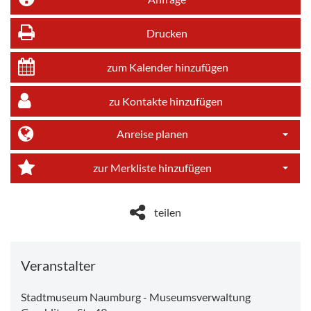
Drucken
zum Kalender hinzufügen
zu Kontakte hinzufügen
Anreise planen
Dropdo
zur Merkliste hinzufügen
Dropdo
teilen
Veranstalter
Stadtmuseum Naumburg - Museumsverwaltung