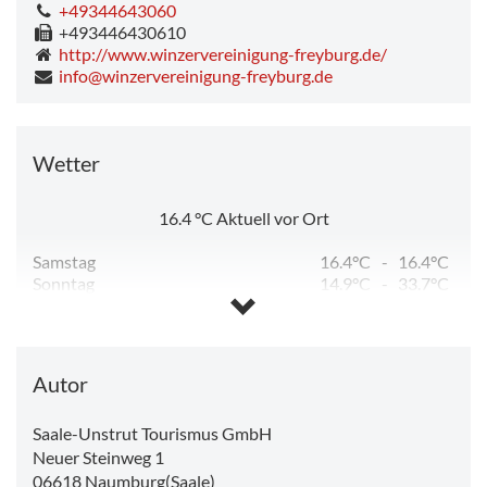
+49344643060
+493446430610
http://www.winzervereinigung-freyburg.de/
info@winzervereinigung-freyburg.de
Wetter
16.4
°C
Aktuell vor Ort
Samstag
16.4°C
-
16.4°C
Sonntag
14.9°C
-
33.7°C
Montag
18.8°C
-
35.1°C
Dienstag
12.0°C
-
24.4°C
Mittwoch
11.0°C
-
25.7°C
Donnerstag
13.1°C
-
29.0°C
Autor
Saale-Unstrut Tourismus GmbH
Neuer Steinweg 1
06618
Naumburg(Saale)