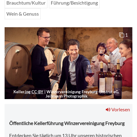
Brauchtum/Kultur
Führung/Besichtigung
Wein & Genuss
1
Keller.jpg
CC-BY
|
Winzervereinigung Freyburg-Unstrut eG,
Jeibmann Photographik
Vorlesen
Öffentliche Kellerführung Winzervereinigung Freyburg
Entdecken Sie täglich um 13 Uhr unseren historischen