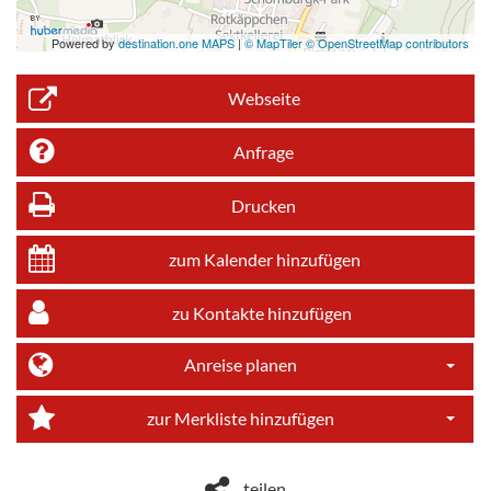
Powered by
destination.one MAPS
|
© MapTiler © OpenStreetMap contributors
Webseite
Anfrage
Drucken
zum Kalender hinzufügen
zu Kontakte hinzufügen
Anreise planen
Dropdo
zur Merkliste hinzufügen
Dropdo
teilen