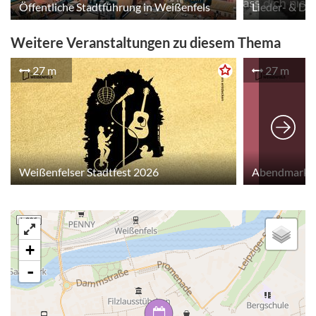
Öffentliche Stadtführung in Weißenfels
Lieder- & De
Weitere Veranstaltungen zu diesem Thema
27 m
27 m
Weißenfelser Stadtfest 2026
Abendmarkt
+
-