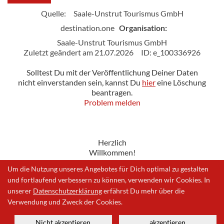
Quelle:
Saale-Unstrut Tourismus GmbH
destination.one
Organisation:
Saale-Unstrut Tourismus GmbH
Zuletzt geändert am 21.07.2026
ID: e_100336926
Solltest Du mit der Veröffentlichung Deiner Daten
nicht einverstanden sein, kannst Du
hier
eine Löschung
beantragen.
Problem melden
Herzlich
Willkommen!
Um die Nutzung unseres Angebotes für Dich optimal zu gestalten
und fortlaufend verbessern zu können, verwenden wir Cookies. In
unserer
Datenschutzerklärung
erfährst Du mehr über die
Impressum
|
Datenschutzerklärung
|
Problem melden
Verwendung und Zweck der Cookies.
Nicht akzeptieren
akzeptieren