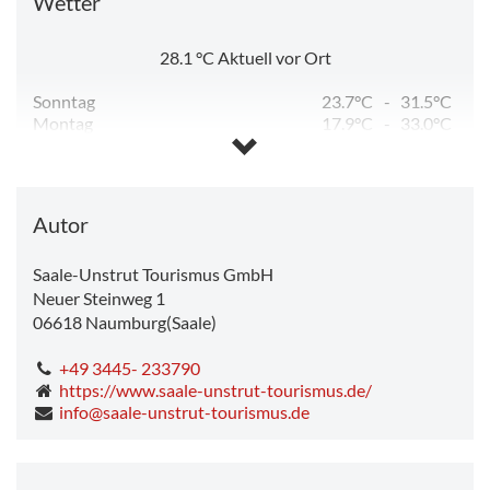
Wetter
28.1
°C
Aktuell vor Ort
Sonntag
23.7°C
-
31.5°C
Montag
17.9°C
-
33.0°C
Dienstag
13.2°C
-
24.4°C
Mittwoch
12.2°C
-
26.1°C
Donnerstag
13.6°C
-
28.9°C
Freitag
14.5°C
-
26.0°C
Autor
Saale-Unstrut Tourismus GmbH
Neuer Steinweg 1
06618
Naumburg(Saale)
+49 3445- 233790
https://www.saale-unstrut-tourismus.de/
info@saale-unstrut-tourismus.de