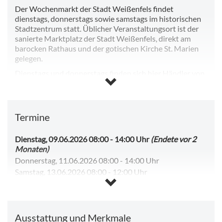
Der Wochenmarkt der Stadt Weißenfels findet
dienstags, donnerstags sowie samstags im historischen
Stadtzentrum statt. Üblicher Veranstaltungsort ist der
sanierte Marktplatz der Stadt Weißenfels, direkt am
barocken Rathaus und der gotischen Kirche St. Marien
gelegen.
Dienstags und donnerstags finden sich hier Händler von
u.a. Lebensmitteln, Grün- und Schnittpflanzen,
Bekleidung, Leder- und Haushaltswaren,
Geschenkartikeln sowie Imbissbetriebe ein, samstags
finden Sie dagegen einen reinen „grünen“ Markt vor, auf
Termine
dem lediglich Naturerzeugnisse feilgeboten werden.
Dienstag, 09.06.2026 08:00
-
14:00 Uhr
(Endete vor 2
Vom 25.08.2026 bis 01.09.2026 findet der
Monaten)
Wochenmarkt als Frischemarkt in der Jüdenstraße
Donnerstag, 11.06.2026 08:00
-
14:00 Uhr
statt.
Samstag, 13.06.2026 08:00
-
12:00 Uhr
Dienstag, 11.08.2026 08:00
-
14:00 Uhr
Öffnungszeiten:
Donnerstag, 13.08.2026 08:00
-
14:00 Uhr
Dienstag, Donnerstag: 08:00 – 14:00 Uhr
Samstag, 15.08.2026 08:00
-
12:00 Uhr
Samstag: 08:00 – 12:00 Uhr
Ausstattung und Merkmale
Dienstag, 18.08.2026 08:00
-
14:00 Uhr