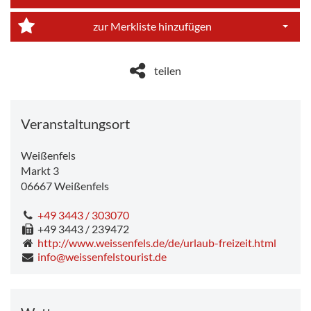
Dropdo
zur Merkliste hinzufügen
Dropdo
teilen
Veranstaltungsort
Weißenfels
Markt 3
06667
Weißenfels
+49 3443 / 303070
+49 3443 / 239472
http://www.weissenfels.de/de/urlaub-freizeit.html
info@weissenfelstourist.de