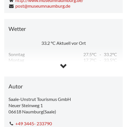
http://www.museumnaumburg.de/
post@museumnaumburg.de
Wetter
33.2
°C
Aktuell vor Ort
Sonntag
27.5°C
-
33.2°C
Montag
17.7°C
-
33.5°C
Dienstag
12.8°C
-
23.8°C
Mittwoch
11.4°C
-
26.4°C
Donnerstag
13.0°C
-
28.8°C
Freitag
14.1°C
-
30.2°C
Autor
Saale-Unstrut Tourismus GmbH
Neuer Steinweg 1
06618
Naumburg(Saale)
+49 3445- 233790