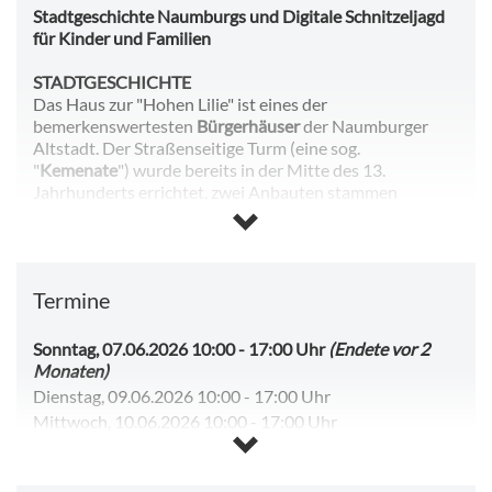
Stadtgeschichte Naumburgs und Digitale Schnitzeljagd
für Kinder und Familien
STADTGESCHICHTE
Das Haus zur "Hohen Lilie" ist eines der
bemerkenswertesten
Bürgerhäuser
der Naumburger
Altstadt. Der Straßenseitige Turm (eine sog.
"
Kemenate
") wurde bereits in der Mitte des 13.
Jahrhunderts errichtet, zwei Anbauten stammen
wahrscheinlich aus dem 15. Jahrhundert, ein vierter
Erweiterungsbau stammt aus der Barockzeit. Damit ist
die "Hohe Lilie" eines der ältesten innerstädtischen
Museumsgebäude Deutschlands. Das preisgekrönte
Termine
Museum zeigt die Spuren der 750 Jahre dauernden
Nutzung, ergänzt durch Kapitel der Stadtgeschichte, die
Exemplarisch das Werden und Bestehen einer
Sonntag, 07.06.2026 10:00
-
17:00 Uhr
(Endete vor 2
bürgerlichen Kommune als sinnliches und intellektuelles
Monaten)
Erlebnis erfahrbar machen.
Dienstag, 09.06.2026 10:00
-
17:00 Uhr
Mittwoch, 10.06.2026 10:00
-
17:00 Uhr
DIGITALE SCHNITZELJAHD FÜR FAMILIEN UND
Donnerstag, 11.06.2026 10:00
-
17:00 Uhr
KINDER
Freitag, 12.06.2026 10:00
-
17:00 Uhr