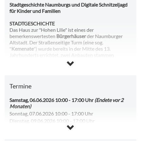
Stadtgeschichte Naumburgs und Digitale Schnitzeljagd
für Kinder und Familien
STADTGESCHICHTE
Das Haus zur "Hohen Lilie" ist eines der
bemerkenswertesten
Bürgerhäuser
der Naumburger
Altstadt. Der Straßenseitige Turm (eine sog.
"
Kemenate
") wurde bereits in der Mitte des 13.
Jahrhunderts errichtet, zwei Anbauten stammen
wahrscheinlich aus dem 15. Jahrhundert, ein vierter
Erweiterungsbau stammt aus der Barockzeit. Damit ist
die "Hohe Lilie" eines der ältesten innerstädtischen
Museumsgebäude Deutschlands. Das preisgekrönte
Termine
Museum zeigt die Spuren der 750 Jahre dauernden
Nutzung, ergänzt durch Kapitel der Stadtgeschichte, die
Exemplarisch das Werden und Bestehen einer
Samstag, 06.06.2026 10:00
-
17:00 Uhr
(Endete vor 2
bürgerlichen Kommune als sinnliches und intellektuelles
Monaten)
Erlebnis erfahrbar machen.
Sonntag, 07.06.2026 10:00
-
17:00 Uhr
Dienstag, 09.06.2026 10:00
-
17:00 Uhr
DIGITALE SCHNITZELJAHD FÜR FAMILIEN UND
Mittwoch, 10.06.2026 10:00
-
17:00 Uhr
KINDER
Donnerstag, 11.06.2026 10:00
-
17:00 Uhr