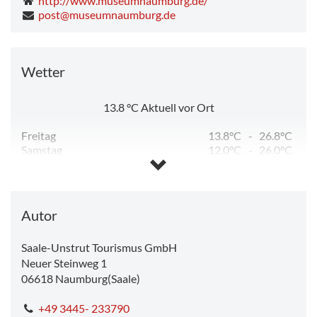
http://www.museumnaumburg.de/
post@museumnaumburg.de
Wetter
13.8
°C
Aktuell vor Ort
Freitag
13.8°C
-
26.8°C
Samstag
12.0°C
-
26.0°C
Sonntag
13.6°C
-
31.9°C
Montag
19.3°C
-
33.9°C
Dienstag
16.5°C
-
25.1°C
Autor
Saale-Unstrut Tourismus GmbH
Neuer Steinweg 1
06618
Naumburg(Saale)
+49 3445- 233790