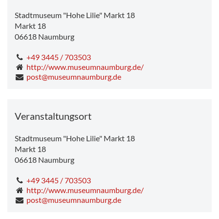
den Ausstellungsmachern ins Gespräch kommen. Um
Stadtmuseum "Hohe Lilie" Markt 18
eine Voranmeldung wird gebeten unter 03445-200648
Markt 18
oder
post@museumnaumburg.de
. Weitere Termine sind
06618
Naumburg
auf Anfrage möglich.
„Gegenrevolution 1920. Der Kapp-Lüttwitz-Putsch in
+49 3445 / 703503
Mitteldeutschland“ ist ein Ausstellungsprojekt von
http://www.museumnaumburg.de/
Libellus – Wissenschaftlicher Dienst (LWD), gefördert
post@museumnaumburg.de
von der Stadt Naumburg, JenaKultur, der Stadt Weimar,
dem Weimarer Republik e.V. und dem
Bundesministerium der Justiz und für
Veranstaltungsort
Verbraucherschutz aufgrund eines Beschlusses des
Deutschen Bundestages. Das Gemälde „Die Geraer
Arbeiter am 15. März 1920“ von Bernhard Heisig ist eine
Stadtmuseum "Hohe Lilie" Markt 18
Leihgabe der Kunstsammlung Gera.
Markt 18
06618
Naumburg
+49 3445 / 703503
http://www.museumnaumburg.de/
post@museumnaumburg.de