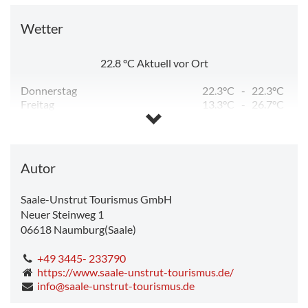
Wetter
22.8
°C
Aktuell vor Ort
Donnerstag
22.3°C
-
22.3°C
Freitag
13.3°C
-
26.7°C
Samstag
12.1°C
-
25.0°C
Sonntag
13.6°C
-
32.1°C
Montag
19.3°C
-
33.6°C
Dienstag
21.4°C
-
29.0°C
Autor
Saale-Unstrut Tourismus GmbH
Neuer Steinweg 1
06618
Naumburg(Saale)
+49 3445- 233790
https://www.saale-unstrut-tourismus.de/
info@saale-unstrut-tourismus.de