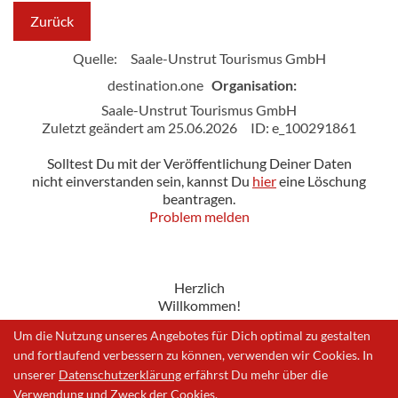
Zurück
Quelle:
Saale-Unstrut Tourismus GmbH
destination.one
Organisation:
Saale-Unstrut Tourismus GmbH
Zuletzt geändert am 25.06.2026
ID: e_100291861
Solltest Du mit der Veröffentlichung Deiner Daten
nicht einverstanden sein, kannst Du
hier
eine Löschung
beantragen.
Problem melden
Herzlich
Willkommen!
Um die Nutzung unseres Angebotes für Dich optimal zu gestalten
und fortlaufend verbessern zu können, verwenden wir Cookies. In
unserer
Datenschutzerklärung
erfährst Du mehr über die
Impressum
|
Datenschutzerklärung
|
Problem melden
Verwendung und Zweck der Cookies.