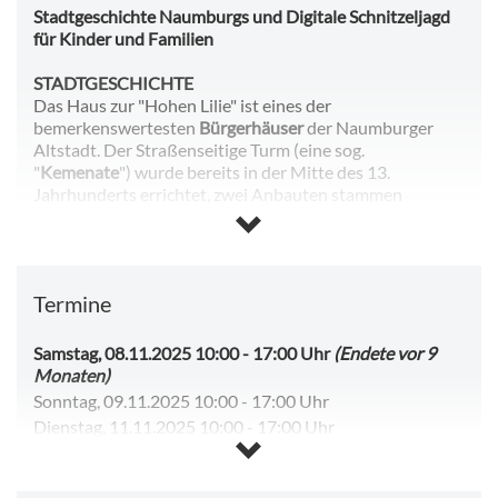
Stadtgeschichte Naumburgs und Digitale Schnitzeljagd
für Kinder und Familien
STADTGESCHICHTE
Das Haus zur "Hohen Lilie" ist eines der
bemerkenswertesten
Bürgerhäuser
der Naumburger
Altstadt. Der Straßenseitige Turm (eine sog.
"
Kemenate
") wurde bereits in der Mitte des 13.
Jahrhunderts errichtet, zwei Anbauten stammen
wahrscheinlich aus dem 15. Jahrhundert, ein vierter
Erweiterungsbau stammt aus der Barockzeit. Damit ist
die "Hohe Lilie" eines der ältesten innerstädtischen
Museumsgebäude Deutschlands. Das preisgekrönte
Termine
Museum zeigt die Spuren der 750 Jahre dauernden
Nutzung, ergänzt durch Kapitel der Stadtgeschichte, die
Exemplarisch das Werden und Bestehen einer
Samstag, 08.11.2025 10:00
-
17:00 Uhr
(Endete vor 9
bürgerlichen Kommune als sinnliches und intellektuelles
Monaten)
Erlebnis erfahrbar machen.
Sonntag, 09.11.2025 10:00
-
17:00 Uhr
Dienstag, 11.11.2025 10:00
-
17:00 Uhr
DIGITALE SCHNITZELJAHD FÜR FAMILIEN UND
Mittwoch, 12.11.2025 10:00
-
17:00 Uhr
KINDER
Donnerstag, 13.11.2025 10:00
-
17:00 Uhr