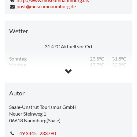
http://www.museumnaumburg.de/
post@museumnaumburg.de
Wetter
31.4
°C
Aktuell vor Ort
Sonntag
23.5°C
-
31.8°C
Montag
17.7°C
-
32.8°C
Dienstag
13.0°C
-
24.3°C
Mittwoch
12.1°C
-
26.0°C
Donnerstag
13.5°C
-
28.7°C
Freitag
14.4°C
-
26.0°C
Autor
Saale-Unstrut Tourismus GmbH
Neuer Steinweg 1
06618
Naumburg(Saale)
+49 3445- 233790