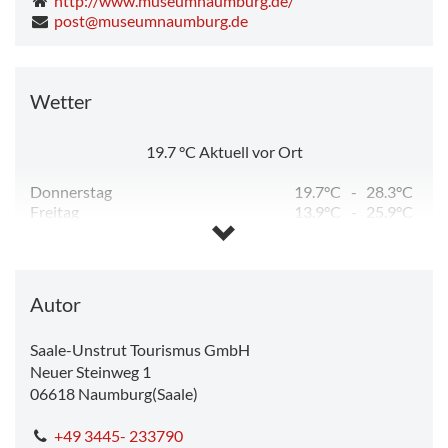
http://www.museumnaumburg.de/
post@museumnaumburg.de
Wetter
19.7
°C
Aktuell vor Ort
Donnerstag
19.7°C
-
28.3°C
Freitag
13.9°C
-
25.9°C
Samstag
12.1°C
-
25.6°C
Sonntag
14.9°C
-
30.1°C
Montag
17.9°C
-
34.0°C
Dienstag
17.7°C
-
19.1°C
Autor
Saale-Unstrut Tourismus GmbH
Neuer Steinweg 1
06618
Naumburg(Saale)
+49 3445- 233790