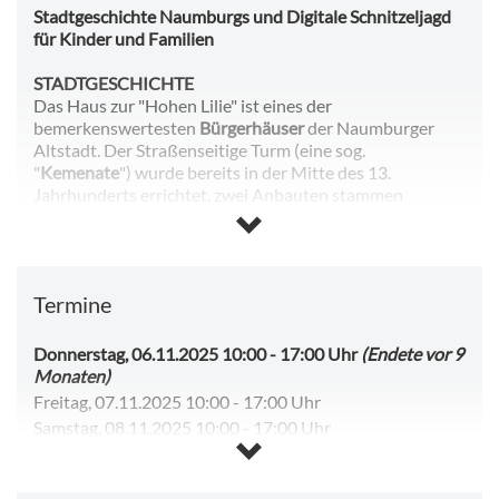
Stadtgeschichte Naumburgs und Digitale Schnitzeljagd
für Kinder und Familien
STADTGESCHICHTE
Das Haus zur "Hohen Lilie" ist eines der
bemerkenswertesten
Bürgerhäuser
der Naumburger
Altstadt. Der Straßenseitige Turm (eine sog.
"
Kemenate
") wurde bereits in der Mitte des 13.
Jahrhunderts errichtet, zwei Anbauten stammen
wahrscheinlich aus dem 15. Jahrhundert, ein vierter
Erweiterungsbau stammt aus der Barockzeit. Damit ist
die "Hohe Lilie" eines der ältesten innerstädtischen
Museumsgebäude Deutschlands. Das preisgekrönte
Termine
Museum zeigt die Spuren der 750 Jahre dauernden
Nutzung, ergänzt durch Kapitel der Stadtgeschichte, die
Exemplarisch das Werden und Bestehen einer
Donnerstag, 06.11.2025 10:00
-
17:00 Uhr
(Endete vor 9
bürgerlichen Kommune als sinnliches und intellektuelles
Monaten)
Erlebnis erfahrbar machen.
Freitag, 07.11.2025 10:00
-
17:00 Uhr
Samstag, 08.11.2025 10:00
-
17:00 Uhr
DIGITALE SCHNITZELJAHD FÜR FAMILIEN UND
Sonntag, 09.11.2025 10:00
-
17:00 Uhr
KINDER
Dienstag, 11.11.2025 10:00
-
17:00 Uhr