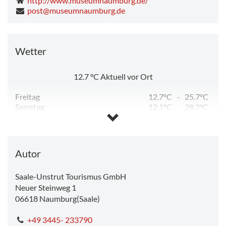
http://www.museumnaumburg.de/
post@museumnaumburg.de
Wetter
12.7
°C
Aktuell vor Ort
Freitag
12.7°C
-
25.7°C
Samstag
12.1°C
-
28.2°C
Sonntag
14.1°C
-
32.3°C
Montag
19.6°C
-
32.1°C
Dienstag
15.7°C
-
24.5°C
Mittwoch
12.1°C
-
14.2°C
Autor
Saale-Unstrut Tourismus GmbH
Neuer Steinweg 1
06618
Naumburg(Saale)
+49 3445- 233790