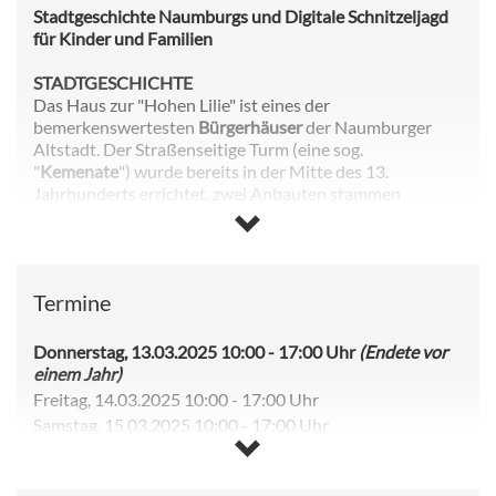
Stadtgeschichte Naumburgs und Digitale Schnitzeljagd
für Kinder und Familien
STADTGESCHICHTE
Das Haus zur "Hohen Lilie" ist eines der
bemerkenswertesten
Bürgerhäuser
der Naumburger
Altstadt. Der Straßenseitige Turm (eine sog.
"
Kemenate
") wurde bereits in der Mitte des 13.
Jahrhunderts errichtet, zwei Anbauten stammen
wahrscheinlich aus dem 15. Jahrhundert, ein vierter
Erweiterungsbau stammt aus der Barockzeit. Damit ist
die "Hohe Lilie" eines der ältesten innerstädtischen
Museumsgebäude Deutschlands. Das preisgekrönte
Termine
Museum zeigt die Spuren der 750 Jahre dauernden
Nutzung, ergänzt durch Kapitel der Stadtgeschichte, die
Exemplarisch das Werden und Bestehen einer
Donnerstag, 13.03.2025 10:00
-
17:00 Uhr
(Endete vor
bürgerlichen Kommune als sinnliches und intellektuelles
einem Jahr)
Erlebnis erfahrbar machen.
Freitag, 14.03.2025 10:00
-
17:00 Uhr
Samstag, 15.03.2025 10:00
-
17:00 Uhr
DIGITALE SCHNITZELJAHD FÜR FAMILIEN UND
Sonntag, 16.03.2025 10:00
-
17:00 Uhr
KINDER
Dienstag, 18.03.2025 10:00
-
17:00 Uhr