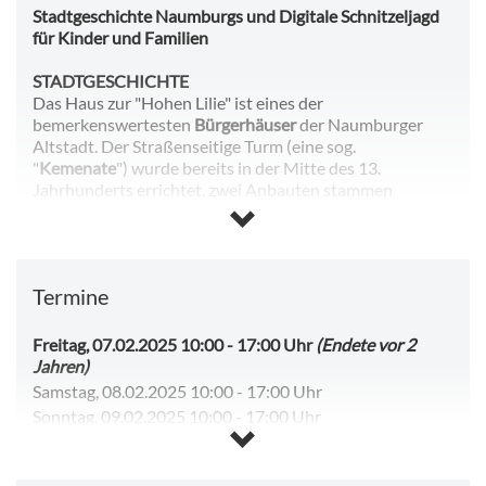
Stadtgeschichte Naumburgs und Digitale Schnitzeljagd
für Kinder und Familien
STADTGESCHICHTE
Das Haus zur "Hohen Lilie" ist eines der
bemerkenswertesten
Bürgerhäuser
der Naumburger
Altstadt. Der Straßenseitige Turm (eine sog.
"
Kemenate
") wurde bereits in der Mitte des 13.
Jahrhunderts errichtet, zwei Anbauten stammen
wahrscheinlich aus dem 15. Jahrhundert, ein vierter
Erweiterungsbau stammt aus der Barockzeit. Damit ist
die "Hohe Lilie" eines der ältesten innerstädtischen
Museumsgebäude Deutschlands. Das preisgekrönte
Termine
Museum zeigt die Spuren der 750 Jahre dauernden
Nutzung, ergänzt durch Kapitel der Stadtgeschichte, die
Exemplarisch das Werden und Bestehen einer
Freitag, 07.02.2025 10:00
-
17:00 Uhr
(Endete vor 2
bürgerlichen Kommune als sinnliches und intellektuelles
Jahren)
Erlebnis erfahrbar machen.
Samstag, 08.02.2025 10:00
-
17:00 Uhr
Sonntag, 09.02.2025 10:00
-
17:00 Uhr
DIGITALE SCHNITZELJAHD FÜR FAMILIEN UND
Dienstag, 11.02.2025 10:00
-
17:00 Uhr
KINDER
Mittwoch, 12.02.2025 10:00
-
17:00 Uhr