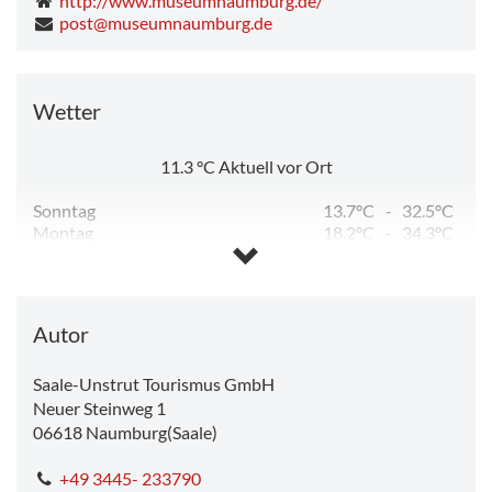
http://www.museumnaumburg.de/
post@museumnaumburg.de
Wetter
11.3
°C
Aktuell vor Ort
Sonntag
13.7°C
-
32.5°C
Montag
18.2°C
-
34.3°C
Dienstag
12.3°C
-
23.6°C
Mittwoch
11.3°C
-
25.6°C
Donnerstag
12.7°C
-
28.1°C
Freitag
14.7°C
-
15.5°C
Autor
Saale-Unstrut Tourismus GmbH
Neuer Steinweg 1
06618
Naumburg(Saale)
+49 3445- 233790