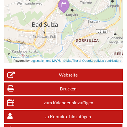
Powered by
destination.one MAPS
|
© MapTiler © OpenStreetMap contributors
Webseite
Drucken
zum Kalender hinzufügen
zu Kontakte hinzufügen