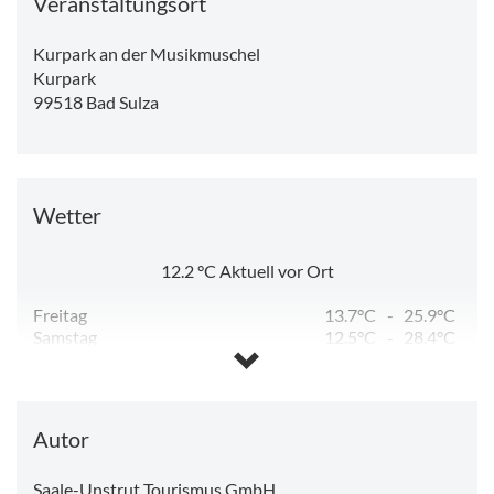
Veranstaltungsort
Kurpark an der Musikmuschel
Kurpark
99518
Bad Sulza
Wetter
12.2
°C
Aktuell vor Ort
Freitag
13.7°C
-
25.9°C
Samstag
12.5°C
-
28.4°C
Sonntag
14.3°C
-
32.8°C
Montag
19.3°C
-
33.1°C
Dienstag
15.9°C
-
25.1°C
Mittwoch
12.0°C
-
14.2°C
Autor
Saale-Unstrut Tourismus GmbH