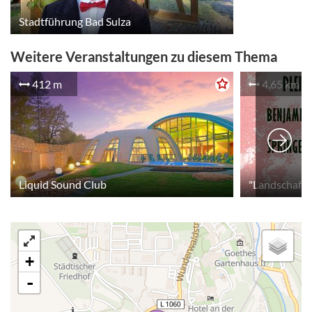
Stadtführung Bad Sulza
Weitere Veranstaltungen zu diesem Thema
412 m
4,65 km
Liquid Sound Club
"Landschafte
+
-