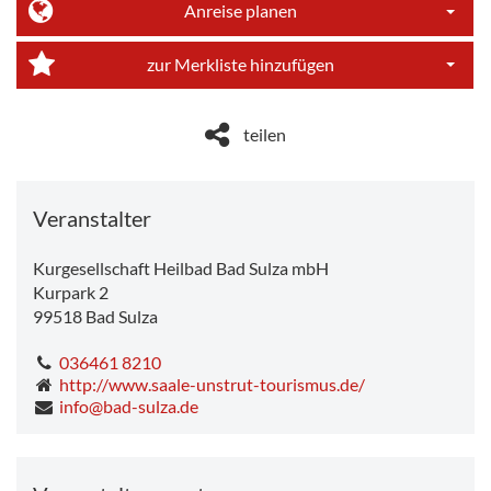
Anreise planen
Dropdo
zur Merkliste hinzufügen
Dropdo
teilen
Veranstalter
Kurgesellschaft Heilbad Bad Sulza mbH
Kurpark 2
99518
Bad Sulza
036461 8210
http://www.saale-unstrut-tourismus.de/
info@bad-sulza.de