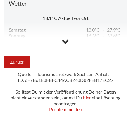
Wetter
13.1
°C
Aktuell vor Ort
Samstag
13.0°C
-
27.9°C
Sonntag
16.3°C
-
33.6°C
Montag
18.7°C
-
32.9°C
Dienstag
14.6°C
-
23.5°C
Mittwoch
11.0°C
-
26.2°C
Zurück
Quelle:
Tourismusnetzwerk Sachsen-Anhalt
ID: 6F7B61E8FBFC44ACB248D82FEB17EC27
Solltest Du mit der Veröffentlichung Deiner Daten
nicht einverstanden sein, kannst Du
hier
eine Löschung
beantragen.
Problem melden