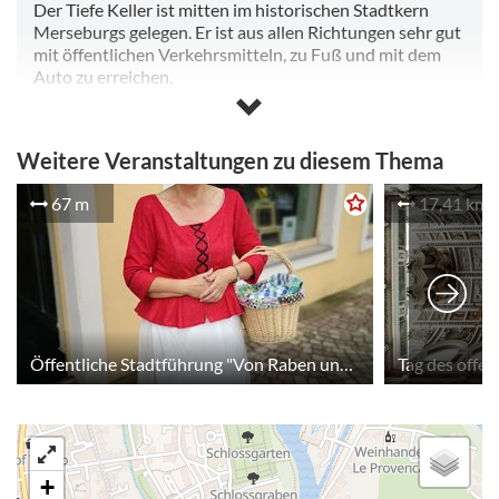
Der Tiefe Keller ist mitten im historischen Stadtkern
Merseburgs gelegen. Er ist aus allen Richtungen sehr gut
mit öffentlichen Verkehrsmitteln, zu Fuß und mit dem
Auto zu erreichen.
Vom Bahnhof Merseburg liegen die Keller ca. 2,5 km und
wenige Gehminuten entfernt. In umittelbarer Nähe sind
auch die Parkplätze Ölgrube (2 Stunden kostenlos) und
Weitere Veranstaltungen zu diesem Thema
Rischmühle (kostenlos) gelegen.
67 m
17,41 km
Öffentliche Stadtführung "Von Raben und Zaubersprüchen"
Tag des offe
+