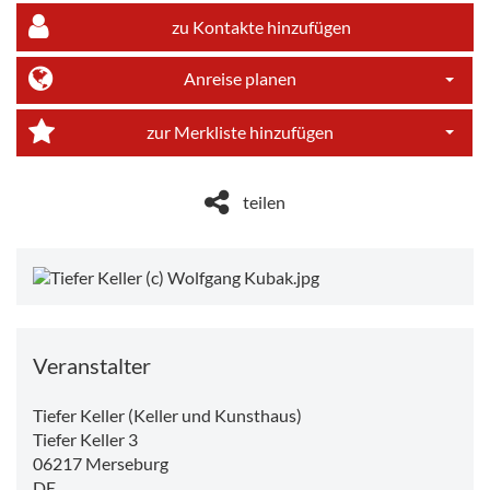
zu Kontakte hinzufügen
Anreise planen
Dropdo
zur Merkliste hinzufügen
Dropdo
teilen
Veranstalter
Tiefer Keller (Keller und Kunsthaus)
Tiefer Keller 3
06217
Merseburg
DE