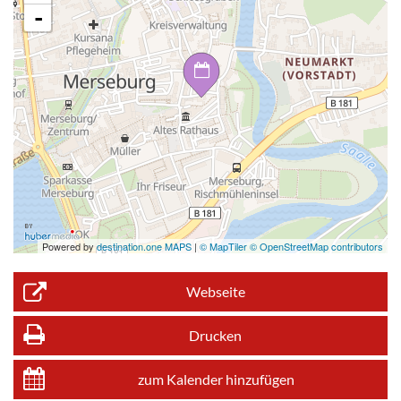
-
Powered by
destination.one MAPS
|
© MapTiler © OpenStreetMap contributors
Webseite
Drucken
zum Kalender hinzufügen