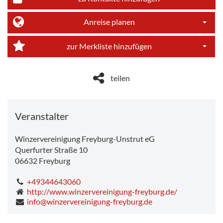
Anreise planen
Dropdo
zur Merkliste hinzufügen
Dropdo
teilen
Veranstalter
Winzervereinigung Freyburg-Unstrut eG
Querfurter Straße 10
06632
Freyburg
+49344643060
http://www.winzervereinigung-freyburg.de/
info@winzervereinigung-freyburg.de