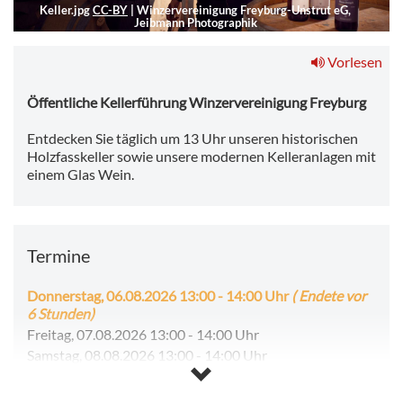
Keller.jpg
CC-BY
|
Winzervereinigung Freyburg-Unstrut eG,
Jeibmann Photographik
Vorlesen
Öffentliche Kellerführung Winzervereinigung Freyburg
Entdecken Sie täglich um 13 Uhr unseren historischen
Holzfasskeller sowie unsere modernen Kelleranlagen mit
einem Glas Wein.
Termine
Donnerstag, 06.08.2026 13:00
-
14:00 Uhr
( Endete vor
6 Stunden)
Freitag, 07.08.2026 13:00
-
14:00 Uhr
Samstag, 08.08.2026 13:00
-
14:00 Uhr
Sonntag, 09.08.2026 13:00
-
14:00 Uhr
Montag, 10.08.2026 13:00
-
14:00 Uhr