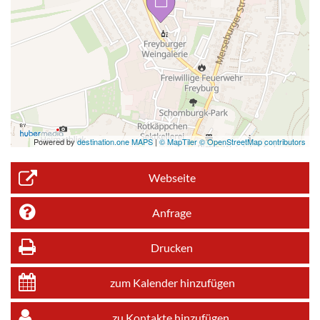
Powered by
destination.one MAPS
|
© MapTiler © OpenStreetMap contributors
Webseite
Anfrage
Drucken
zum Kalender hinzufügen
zu Kontakte hinzufügen