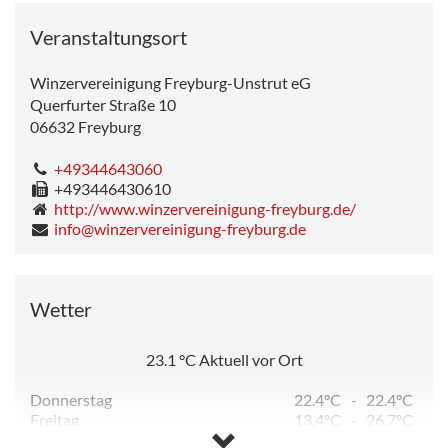
Veranstaltungsort
Winzervereinigung Freyburg-Unstrut eG
Querfurter Straße 10
06632
Freyburg
+49344643060
+493446430610
http://www.winzervereinigung-freyburg.de/
info@winzervereinigung-freyburg.de
Wetter
23.1
°C
Aktuell vor Ort
Donnerstag
22.4°C
-
22.4°C
Freitag
13.4°C
-
26.7°C
Samstag
12.4°C
-
25.0°C