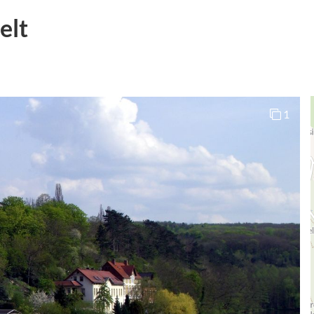
elt
1