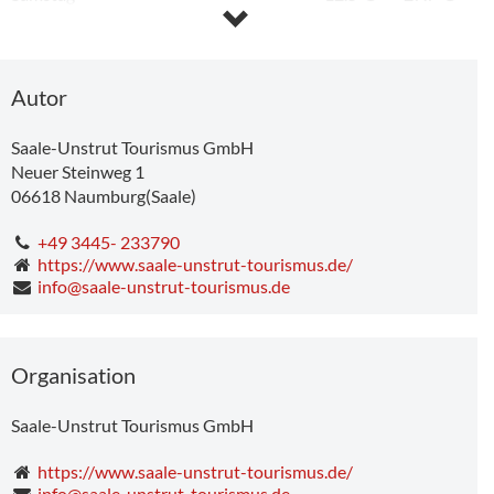
Sonntag
15.0°C
-
31.9°C
Montag
21.6°C
-
35.1°C
Dienstag
15.5°C
-
23.9°C
Mittwoch
11.5°C
-
26.8°C
Autor
Saale-Unstrut Tourismus GmbH
Neuer Steinweg 1
06618
Naumburg(Saale)
+49 3445- 233790
https://www.saale-unstrut-tourismus.de/
info@saale-unstrut-tourismus.de
6,00 km
Organisation
Saale-Unstrut Tourismus GmbH
https://www.saale-unstrut-tourismus.de/
Famlien-Tour im Flemminger Wald mit Ponyreiten
Sonderführung "Hoch hinaus im Abendrot! Domtürme bei Sonnenuntergang"
info@saale-unstrut-tourismus.de