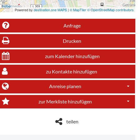
Powered by
destination.one MAPS
|
© MapTiler © OpenStreetMap contributors
Anfrage
Drucken
zum Kalender hinzufügen
zu Kontakte hinzufügen
Anreise planen
Dropdo
zur Merkliste hinzufügen
Dropdo
teilen