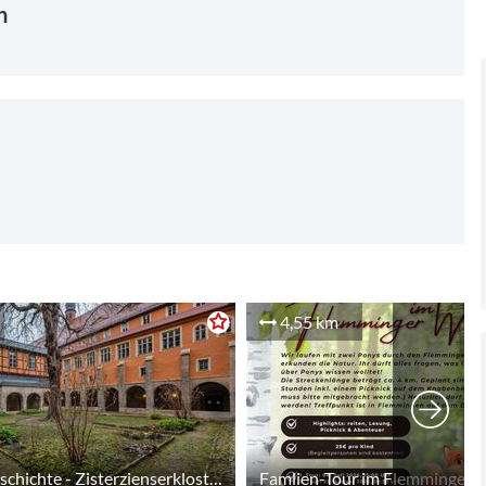
n
4,55 km
900 Jahre Geschichte - Zisterzienserkloster und Landesschule Pforta