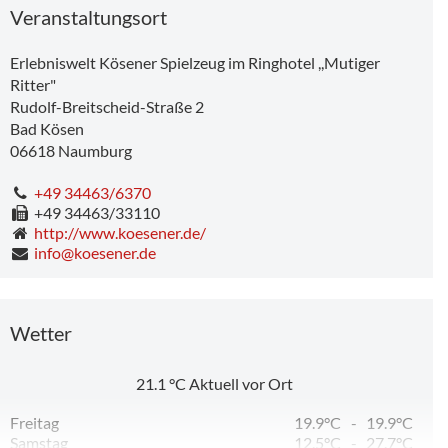
Veranstaltungsort
Erlebniswelt Kösener Spielzeug im Ringhotel ,,Mutiger
Ritter"
Rudolf-Breitscheid-Straße 2
Bad Kösen
06618
Naumburg
+49 34463/6370
+49 34463/33110
http://www.koesener.de/
info@koesener.de
Wetter
21.1
°C
Aktuell vor Ort
Freitag
19.9°C
-
19.9°C
Samstag
12.5°C
-
27.7°C