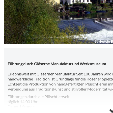
Saalewehr 
Führung durch Gläserne Manufaktur und Werksmuseum
Erlebniswelt mit Gläserner Manufaktur Seit 100 Jahren wird i
handwerkliche Tradition ist Grundlage für die Kösener Spielz
Echtzeit die Produktion von handgefertigten Plüschtieren mi
Verbindung aus Traditionskunst und stilvoller Modernität wi
Führungen durch die Plüschtierwelt
täglich 14:00 Uhr
Dauer 1 Stunde
Angeleiteter Kurs Plüschtier Basteln", Sa 15:00 Uhr (Anmel