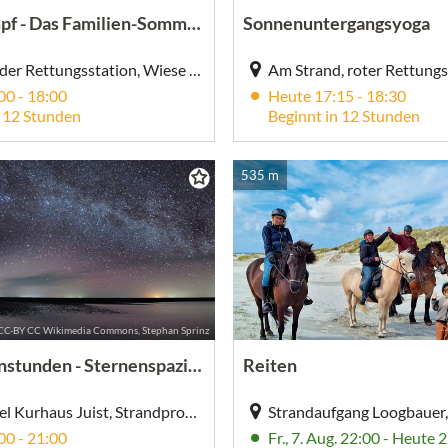
Zirkus Trumpf - Das Familien-Sommer-Event
Sonnenuntergangsyoga
Wiese bei der Rettungsstation, Wiese bei der Rettungsstation, Juist
00 - 18:00
Heute 17:15 - 18:30
n 12 Stunden
Beginnt in 12 Stunden
535 m
CC-BY CC Wikimedia Commons, Stephan Sprinz
Juister Sternstunden - Sternenspaziergang
Reiten
Strandhotel Kurhaus Juist, Strandpromenade 1, Juist
00 - 21:00
Fr., 7. Aug. 22:00 - Heute 