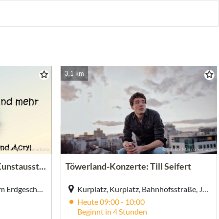
3,1 km
CC-BY Monika Smidoda
© CC-BY Marco Sensche
"Mein Meer und mehr" - Kunstausstellung von Monika Smidoda
Töwerland-Konzerte: Till Seifert
Haus des Kurgastes, Flur im Erdgeschoss, Haus des Kurgastes, Flur im Erdgeschoss, Strandpromenade 6, Juist
Kurplatz, Kurplatz, Bahnhofsstraße, Juist
Heute 09:00 - 10:00
Beginnt in 4 Stunden