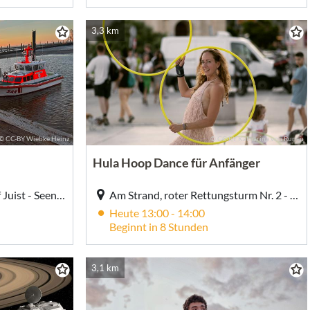
3,3 km
© CC-BY Wiebke Heinz
© CC-BY Katharina von Runen
Hula Hoop Dance für Anfänger
Hafen / DGzRS Station auf Juist - Seenotrettungsboot, Hafen / DGzRS Station Juist Seenotrettungsboot, Hafenstraße, Juist
Am Strand, roter Rettungsturm Nr. 2 - Strandabgang TöwerVital, Am Strand, roter Rettungsturm Nr. 2 / blaue Buden - Strandabgang TöwerVital, Juist
Heute 13:00 - 14:00
Beginnt in 8 Stunden
3,1 km