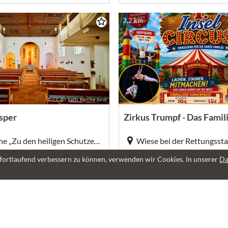
3,2 km
© CC-BY kath. Kirche Juist
© CC-BY KI-generiertes
sper
Kath. Kirche „Zu den heiligen Schutzengeln“, Dünenstraße 16, Juist (Ort)
:00 - 16:30
Morgen 17:00 - 18:00
fortlaufend verbessern zu können, verwenden wir Cookies. In unserer
Da
ag
in 2 Tagen
3,2 km