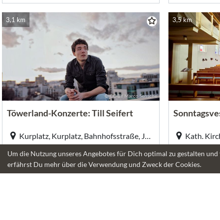
3,1 km
3,5 km
© CC-BY Marco Sensche
Töwerland-Konzerte: Till Seifert
Sonntagsve
Kurplatz, Kurplatz, Bahnhofsstraße, Juist
Morgen 14:30 - 16:00
Morgen 16
Um die Nutzung unseres Angebotes für Dich optimal zu gestalten und 
in einem Tag
in einem T
erfährst Du mehr über die Verwendung und Zweck der Cookies.
3,1 km
3,2 km