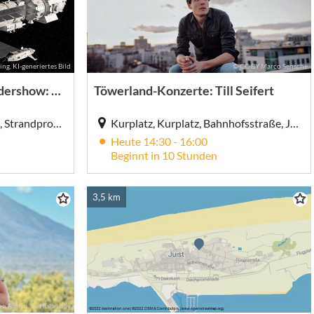
ng, KI-generiertes Bild
© CC-BY Marco Sensche
Juister Sternstunden - Bildershow: Reise durchs Sonnensystem
Töwerland-Konzerte: Till Seifert
Strandhotel Kurhaus Juist, Strandpromenade 1, Juist
Kurplatz, Kurplatz, Bahnhofsstraße, Juist
Heute 14:30 - 16:00
Beginnt in 10 Stunden
3,5 km
on Runen, La Hula Lady