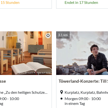
n 15 Stunden
Endet in 17 Stunden
3,1 km
© CC-BY kath. Kirche auf Juist
©
sse
Töwerland-Konzerte: Till 
Kath. Kirche „Zu den heiligen Schutzengeln“, Kath. Kirche „Zu den heiligen Schutzengeln“, Dünenstr. 16, Juist
:00 - 10:00
Morgen 09:00 - 10:00
ag
in einem Tag