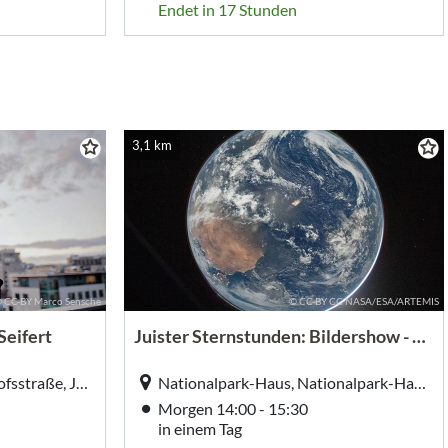
Endet in 17 Stunden
3,1 km
 CC-BY Marco Sensche
© CC-BY CC NASA/ESA/ARTEMIS
Seifert
Juister Sternstunden: Bildershow - Unser blauer Planet
Kurplatz, Kurplatz, Bahnhofsstraße, Juist
Nationalpark-Haus, Nationalpark-Haus, Carl-Stegmann-Str. 5, Juist
Morgen 14:00 - 15:30
in einem Tag