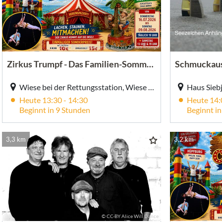
© CC-BY KI-generiertes Bild via Zirkus Trumpf
Zirkus Trumpf - Das Familien-Sommer-Event
Wiese bei der Rettungsstation, Wiese bei der Rettungsstation, Juist
Heute 13:30 - 14:30
Heute 14:
Beginnt in 9 Stunden
Beginnt i
3,3 km
3,2 km
© CC-BY Alice Will Dance