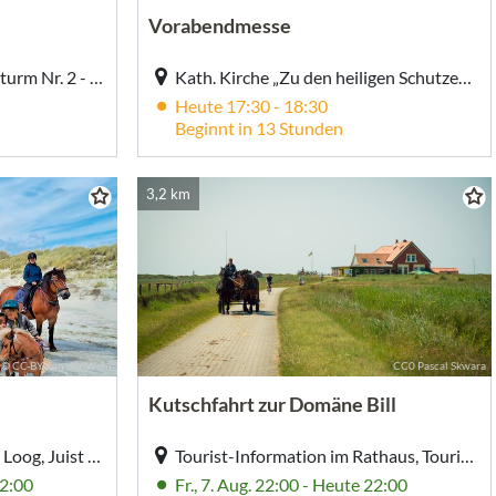
Vorabendmesse
Am Strand, roter Rettungsturm Nr. 2 - Strandabgang TöwerVital, Am Strand, roter Rettungsturm Nr. 2 / blaue Buden - Strandabgang TöwerVital, Juist
Kath. Kirche „Zu den heiligen Schutzengeln“, Kath. Kirche „Zu den heiligen Schutzengeln“, Dünenstr. 16, Juist
Heute 17:30 - 18:30
Beginnt in 13 Stunden
3,2 km
© CC-BY von der Wehl
CC0 Pascal Skwara
Kutschfahrt zur Domäne Bill
Strandaufgang Loogbauer, Loog, Juist (Loog)
Tourist-Information im Rathaus, Tourist-Information im Rathaus, Strandstr. 5, Juist
22:00
Fr., 7. Aug. 22:00 - Heute 22:00