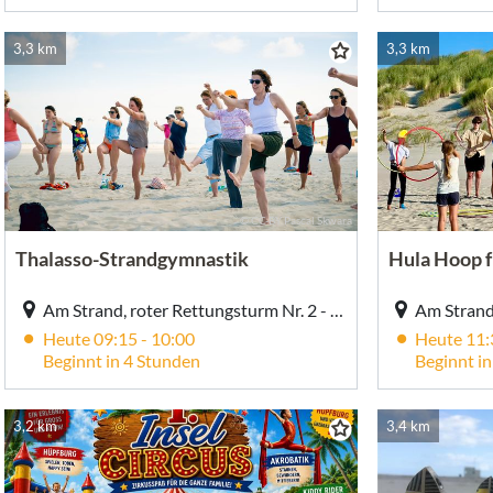
3,3 km
3,3 km
© CC-BY Pascal Skwara
Thalasso-Strandgymnastik
Hula Hoop f
Am Strand, roter Rettungsturm Nr. 2 - Strandabgang TöwerVital, Am Strand, roter Rettungsturm Nr. 2 / blaue Buden - Strandabgang TöwerVital, Juist
Heute 09:15 - 10:00
Heute 11:
Beginnt in 4 Stunden
Beginnt i
3,2 km
3,4 km