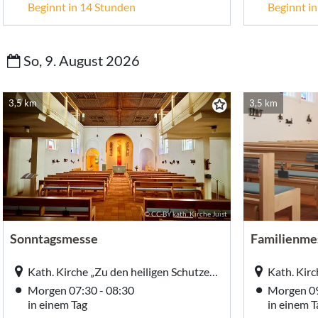
Beginnt in 14 Stunden
Beginnt i
So, 9. August 2026
3,5 km
3,5 km
© CC-BY kath. Kirche Juist
Sonntagsmesse
Familienme
Kath. Kirche „Zu den heiligen Schutzengeln“, Dünenstraße 16, Juist (Ort)
Morgen 07:30 - 08:30
Morgen 09
in einem Tag
in einem T