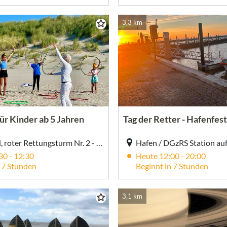
3,3 km
© CC-BY Katharina von Runen
ür Kinder ab 5 Jahren
Tag der Retter - Hafenfest
Am Strand, roter Rettungsturm Nr. 2 - Strandabgang TöwerVital, Am Strand, roter Rettungsturm Nr. 2 / blaue Buden - Strandabgang TöwerVital, Juist
30 - 12:30
Heute 12:00 - 20:00
n 7 Stunden
Beginnt in 7 Stunden
3,1 km