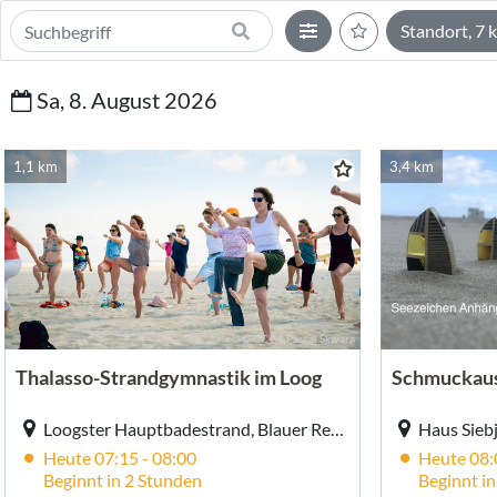
Standort, 7
Sa, 8. August 2026
1,1 km
3,4 km
© CC-BY Pascal Skwara
Thalasso-Strandgymnastik im Loog
Loogster Hauptbadestrand, Blauer Rettungsturm Nr. 6, Loogster Hauptbadestrand, Blauer Rettungsturm Nr. 6, Juist
Heute 07:15 - 08:00
Heute 08:
Beginnt in 2 Stunden
Beginnt i