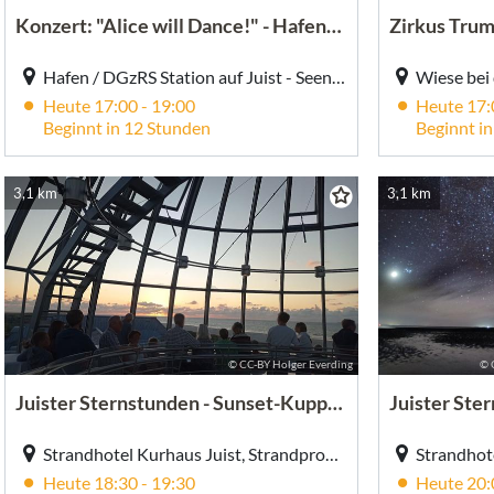
Konzert: "Alice will Dance!" - Hafenfest / Tag der Retter
Hafen / DGzRS Station auf Juist - Seenotrettungsboot, Hafen / DGzRS Station Juist Seenotrettungsboot, Hafenstraße, Juist
Heute 17:00 - 19:00
Heute 17:
Beginnt in 12 Stunden
Beginnt i
3,1 km
3,1 km
© CC-BY Holger Everding
© 
Juister Sternstunden - Sunset-Kuppelbesichtigung
Strandhotel Kurhaus Juist, Strandpromenade 1, Juist
Heute 18:30 - 19:30
Heute 20: