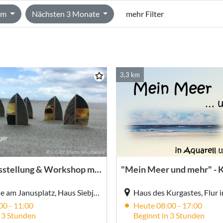
 km
Nächsten 3 Monate
mehr Filter
3,3 km
© CC-BY Marta Wlodarska
© 
Schmuckausstellung & Workshop mit Marta Wlodarska
Haus Siebje am Janusplatz, Haus Siebje am Janusplatz, Friesenstr. 19, Juist
00 - 11:00
Heute 08:00 - 17:00
n 3 Stunden
Beginnt in 3 Stunden