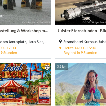
© CC-BY Marta Wlodarska
© CC-BY Holger Everdi
Schmuckausstellung & Workshop mit Marta Wlodarska
Haus Siebje am Janusplatz, Haus Siebje am Janusplatz, Friesenstr. 19, Juist
00 - 17:00
Heute 14:00 - 15:30
n 9 Stunden
Beginnt in 9 Stunden
3,3 km
© CC-BY KI-generiertes Bild via Zirkus Trumpf
© CC-BY Katharina v