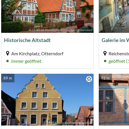
© CC-BY-SA Christoph Partsch | Stadt Otterndorf
Historische Altstadt
Galerie im 
Am Kirchplatz, Otterndorf
Reichenst
immer geöffnet
geöffnet 
89 m
92 m
© CC-BY Otterndorf Marketing GmbH