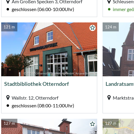
Am Großen Specken 3, Otterndorf
Schleusen
geschlossen (06:00-10:00Uhr)
immer geö
121 m
124 m
© CC-BY Otterndorf Marketing GmbH, Ariane Brüning
Stadtbibliothek Otterndorf
Landratsamt
Wallstr. 12, Otterndorf
geschlossen (08:00-11:00Uhr)
127 m
127 m