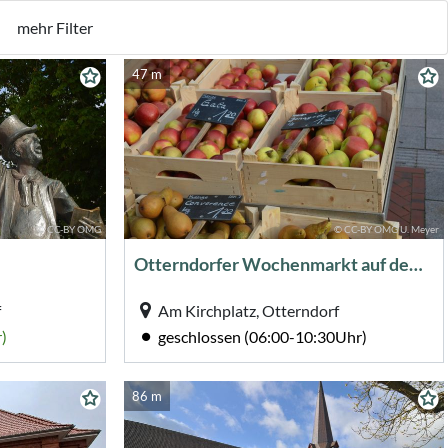
mehr Filter
47 m
© CC-BY OMG
© CC-BY OMG U. Meyer
Otterndorfer Wochenmarkt auf dem Kirchplatz
f
Am Kirchplatz, Otterndorf
)
geschlossen (06:00-10:30Uhr)
86 m