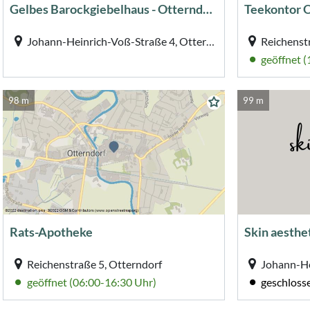
Gelbes Barockgiebelhaus - Otterndorf
Teekontor O
Johann-Heinrich-Voß-Straße 4, Otterndorf
Reichenst
geöffnet 
98 m
99 m
Rats-Apotheke
Skin aesthe
Reichenstraße 5, Otterndorf
geöffnet (06:00-16:30 Uhr)
geschloss