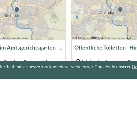
Saatkrähen im Amtsgerichtsgarten - Hadler Sagenweg
 Specken, Otterndorf
Hinter der Apotheke, Ott
fortlaufend verbessern zu können, verwenden wir Cookies. In unserer
Da
ffnet
geöffnet (07:00-16:00 Uhr
140 m