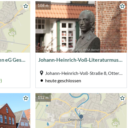
108 m
© CC-BY-SA Bernd Otten Photographie
Volksbank Stade-Cuxhaven eG Geschäftsstelle Otterndorf
Johann-Heinrich-Voß-Literaturmuseum
Johann-Heinrich-Voß-Straße 8, Otterndorf
)
heute geschlossen
112 m