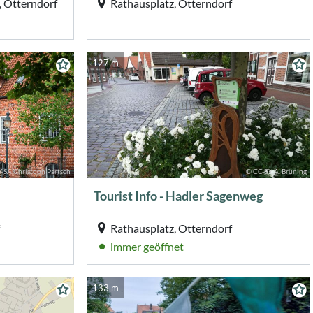
, Otterndorf
Rathausplatz, Otterndorf
127 m
-SA Christoph Partsch
© CC-BY A. Brüning
Tourist Info - Hadler Sagenweg
Rathausplatz, Otterndorf
immer geöffnet
133 m