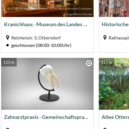
© CC-BY-SA Mona Berstermann, Archiv des Landkreises Cuxhaven,
Fotograf Kirk Dahmke
Kranichhaus - Museum des Landes Hadeln
Historische
Reichenstr. 3, Otterndorf
Rathauspl
geschlossen (08:00-10:00Uhr)
113 m
117 m
© CC-BY-SA LionFive, pixabay.com
Zahnarztpraxis - Gemeinschaftspraxis Orban & Haase
Allee Otter