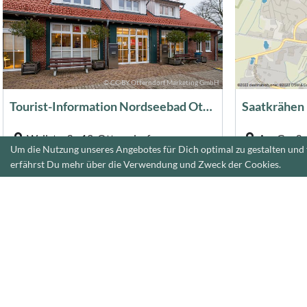
© CC-BY Otterndorf Marketing GmbH
Tourist-Information Nordseebad Otterndorf
Wallstraße 12, Otterndorf
Am Großen
Um die Nutzung unseres Angebotes für Dich optimal zu gestalten und 
geöffnet (07:00-15:00 Uhr)
immer geö
erfährst Du mehr über die Verwendung und Zweck der Cookies.
138 m
138 m
© CC-BY-SA Bernd Otten Photographie