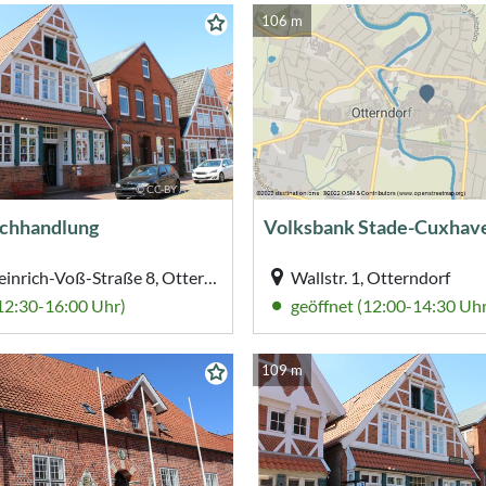
106 m
© CC-BY A.Brüning
uchhandlung
Johann-Heinrich-Voß-Straße 8, Otterndorf
Wallstr. 1, Otterndorf
(12:30-16:00 Uhr)
geöffnet (12:00-14:30 Uhr
109 m