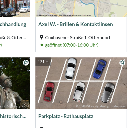
© CC-BY A.Brüning
Buchhandlung
Axel W. - Brillen & Kontaktlinsen
Johann-Heinrich-Voß-Straße 8, Otterndorf
Cuxhavener Straße 1, Otterndorf
)
geöffnet (07:00-16:00 Uhr)
121 m
ndorf Marketing GmbH
© CC-BY-SA randyrafaelcg, pixabay.com
Stadtführungen durch die historische Altstadt
Parkplatz - Rathausplatz