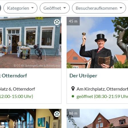
Kategorien
Geöffnet
Besucheraufkommen
45 m
© CC-BY SchlingelLiese & RieselLiese
 Otterndorf
Der Utröper
latz 6, Otterndorf
Am Kirchplatz, Otterndor
(12:00-15:00 Uhr)
geöffnet (08:30-21:59 Uhr
86 m