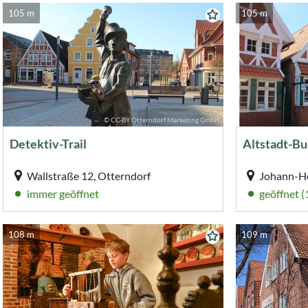
105 m
105 m
© CC-BY Otterndorf Marketing GmbH
Detektiv-Trail
Altstadt-B
Wallstraße 12, Otterndorf
immer geöffnet
geöffnet 
108 m
109 m