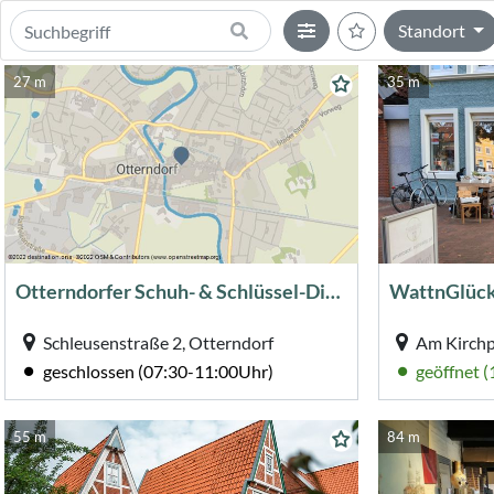
Standort
27 m
35 m
Otterndorfer Schuh- & Schlüssel-Dienst
WattnGlück
Schleusenstraße 2, Otterndorf
Am Kirchp
geschlossen (07:30-11:00Uhr)
geöffnet 
55 m
84 m