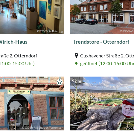
© CC-BY A. Brüning
© CC-BY-
Wirich-Haus
Trendstore - Otterndorf
raße 2, Otterndorf
Cuxhavener Straße 2, Ott
(11:00-15:00 Uhr)
geöffnet (12:00-16:00 Uhr
92 m
© CC-BY A. Schober, Teekontor
© CC-B