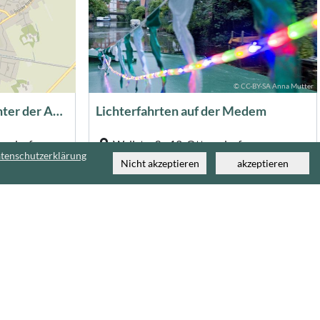
© CC-BY-SA Anna Mutter
Öffentliche Toiletten - Hinter der Apotheke
Lichterfahrten auf der Medem
erndorf
Wallstraße 12, Otterndorf
tenschutzerklärung
)
Nicht akzeptieren
akzeptieren
140 m
© CC-BY A.Bruening
© CC-BY Otterndorf Marketing GmbH