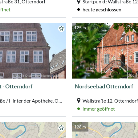
straße 31, Otterndorf
Startpunkt: Wallstraße 12
ffnet
heute geschlossen
125 m
© CC-BY Otterndorf Marketing GmbH
© CC-BY
 - Otterndorf
Nordseebad Otterndorf
Marktstraße / Hinter der Apotheke, Otterndorf
Wallstraße 12, Otterndorf
immer geöffnet
128 m