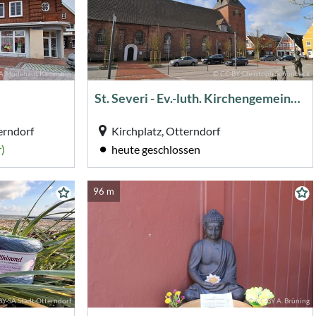
SA Modehaus Kammann
© CC-BY Christoph Schönbeck
St. Severi - Ev.-luth. Kirchengemeinde Otterndorf
erndorf
Kirchplatz, Otterndorf
)
heute geschlossen
96 m
Y-SA Stadt Otterndorf
© CC-BY A. Brüning