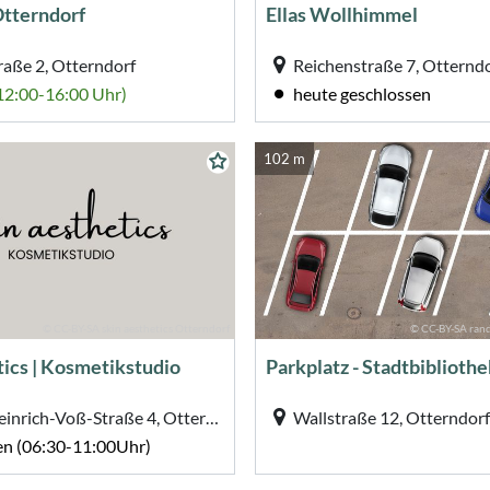
tterndorf
Ellas Wollhimmel
raße 2, Otterndorf
Reichenstraße 7, Otternd
(12:00-16:00 Uhr)
heute geschlossen
102 m
© CC-BY-SA skin aesthetics Otterndorf
© CC-BY-SA rand
tics | Kosmetikstudio
Johann-Heinrich-Voß-Straße 4, Otterndorf
Wallstraße 12, Otterndorf
en (06:30-11:00Uhr)