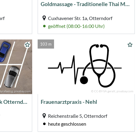
Goldmassage - Traditionelle Thai Massage
orf
Cuxhavener Str. 1a, Otterndorf
geöffnet (08:00-16:00 Uhr)
103 m
yrafaelcg, pixabay.com
© CC-BY-SA geralt, pixabay.com
Parkplatz - Stadtbibliothek Otterndorf
Frauenarztpraxis - Nehl
Reichenstraße 5, Otterndorf
heute geschlossen