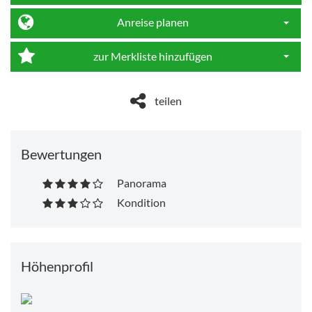
Anreise planen
Dropdo
zur Merkliste hinzufügen
Dropdo
teilen
Bewertungen
Panorama
Kondition
Höhenprofil