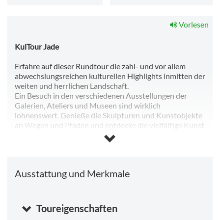
Vorlesen
KulTour Jade
Erfahre auf dieser Rundtour die zahl- und vor allem
abwechslungsreichen kulturellen Highlights inmitten der
weiten und herrlichen Landschaft.
Ein Besuch in den verschiedenen Ausstellungen der
Galerien, Ateliers und Museen sind wirklich
lohnenswert. Genieße die Skulpturen und Kunstobjekte
an Wegen und Pfaden und entdecke die vielfältige Kunst
und Kultur.
Auf ca. 47 km können die Unsichtbaren
Sehenswürdigkeiten entdeckt werden oder ein Stopp
beim Museum Kaskade in Diekmannshausen eingelegt
Ausstattung und Merkmale
werden. Dort erfahren Interessierte alles über das
Thema Wasser in der Region.
Ein Besuch in der Galerie Schönhof darf natürlich auch
nicht fehlen. Die Galerie bietet abwechslungsreiche
Toureigenschaften
Ausstellungen mit Bildern von renommierten Künstlern