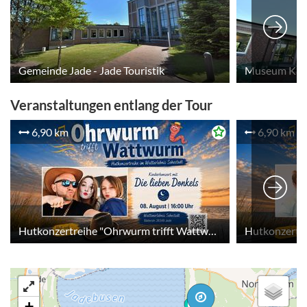
Gemeinde Jade - Jade Touristik
Museum Kask
Veranstaltungen entlang der Tour
6,90 km
6,90 km
2
3
Hutkonzertreihe "Ohrwurm trifft Wattwurm"
2
3
+