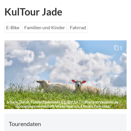
KulTour Jade
E-Bike
Familien und Kinder
Fahrrad
1
Schafe_Deich_FlorianTrykowski
CC-BY-SA
|
(c)floriantrykowski.de /
Touristikgemeinschaft Wesermarsch, Florian Trykowski
Tourendaten