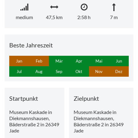
medium
47,5 km
2:58 h
7 m
Beste Jahreszeit
Jan
Feb
Mär
Apr
Mai
Jun
Jul
Aug
Sep
Okt
Nov
Dez
Startpunkt
Zielpunkt
Museum Kaskade in
Museum Kaskade in
Diekmannshausen,
Diekmannshausen,
Bäderstraße 2 in 26349
Bäderstraße 2 in 26349
Jade
Jade