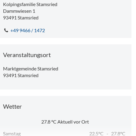
Kolpingsfamilie Stamsried
Dammwiesen 1
93491
Stamsried
+49 9466 / 1472
819 m
Veranstaltungsort
Marktgemeinde Stamsried
93491
Stamsried
Ein Sommerabend mit der Stamsrieder Blasmusik
Sport, Spiel und Entspannung mit der Bücherei Stamsried
Wetter
11,40 km
27.8
°C
Aktuell vor Ort
Samstag
22.5°C
-
27.8°C