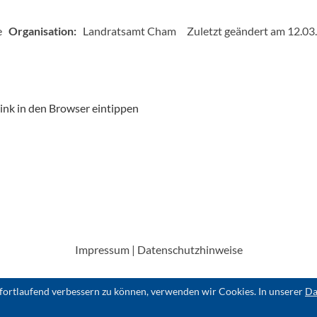
e
Organisation:
Landratsamt Cham
Zuletzt geändert am 12.03
nk in den Browser eintippen
Impressum
|
Datenschutzhinweise
fortlaufend verbessern zu können, verwenden wir Cookies. In unserer
Da
© 2026 | Ein Produkt der
destination.one GmbH