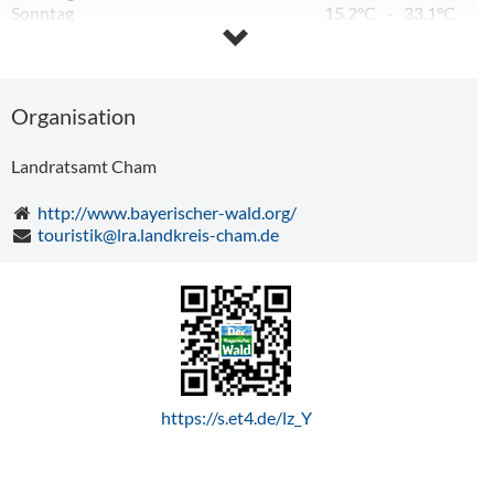
Sonntag
15.2°C
-
33.1°C
Montag
19.4°C
-
32.1°C
Dienstag
16.2°C
-
28.1°C
Jubiläums Fashion Shows 2026
Mittwoch
12.2°C
-
27.9°C
Donnerstag
12.6°C
-
29.1°C
Organisation
Landratsamt Cham
http://www.bayerischer-wald.org/
touristik@lra.landkreis-cham.de
https://s.et4.de/lz_Y