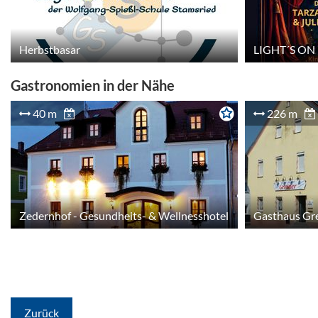
Herbstbasar
LIGHT´S ON
Gastronomien in der Nähe
40 m
226 m
Zedernhof - Gesundheits- & Wellnesshotel
Gasthaus Gr
Zurück