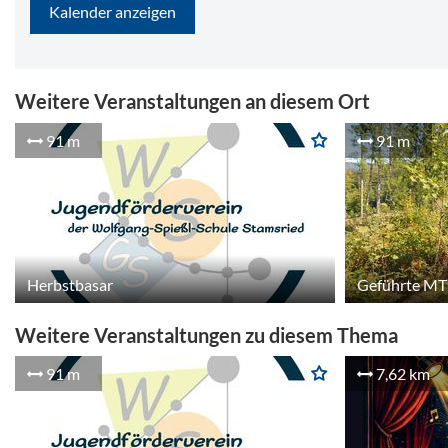
Kalender anzeigen
Weitere Veranstaltungen an diesem Ort
91 m
91 m
Herbstbasar
Geführte MT
Weitere Veranstaltungen zu diesem Thema
91 m
7,62 km