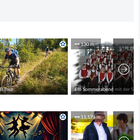
130 m
B Tour
11,17 km