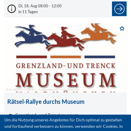
Di, 18. Aug 08:00 - 12:00
in 11 Tagen
© © LABOR 2, LABOR 2 – Designagentur – Christian Vill
Rätsel-Rallye durchs Museum
Grenzland- und Trenckmuseum
Um die Nutzung unseres Angebotes für Dich optimal zu gestalten
Waldmünchen
und fortlaufend verbessern zu können, verwenden wir Cookies. In
Ausstellung
Führung/Besichtigung
Kinder/Jugendliche