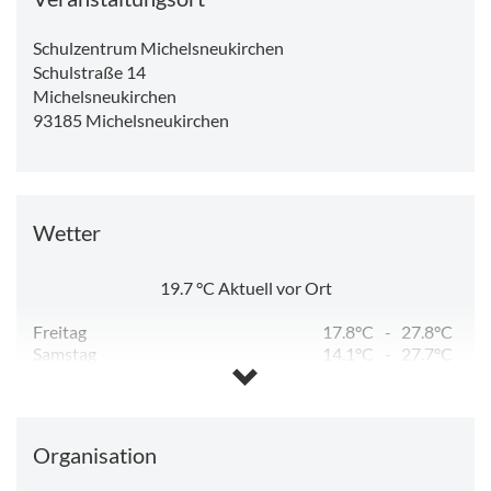
Schulzentrum Michelsneukirchen
Schulstraße 14
Michelsneukirchen
93185
Michelsneukirchen
Wetter
19.7
°C
Aktuell vor Ort
Freitag
17.8°C
-
27.8°C
Samstag
14.1°C
-
27.7°C
Sonntag
13.6°C
-
30.7°C
Montag
17.3°C
-
32.5°C
Dienstag
18.0°C
-
31.1°C
Organisation