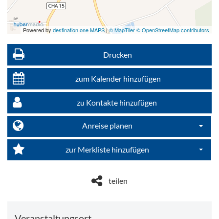
Powered by
destination.one MAPS
|
© MapTiler © OpenStreetMap contributors
Drucken
zum Kalender hinzufügen
zu Kontakte hinzufügen
Anreise planen
Dropdo
zur Merkliste hinzufügen
Dropdo
teilen
Veranstaltungsort