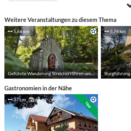
Kalender anzeigen
Weitere Veranstaltungen zu diesem Thema
5,64 km
5,74 km
Geführte Wanderung Streicherröhren um den Traubenberg mit Edeltraud Bräu
Gastronomien in der Nähe
375 m
Tipp