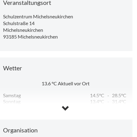
Veranstaltungsort
Schulzentrum Michelsneukirchen
Schulstraße 14
Michelsneukirchen
93185
Michelsneukirchen
Wetter
13.6
°C
Aktuell vor Ort
Samstag
14.5°C
-
28.5°C
Sonntag
13.4°C
-
31.4°C
Montag
15.8°C
-
31.7°C
Dienstag
17.6°C
-
27.9°C
Mittwoch
13.5°C
-
27.8°C
Donnerstag
13.4°C
-
15.3°C
Organisation