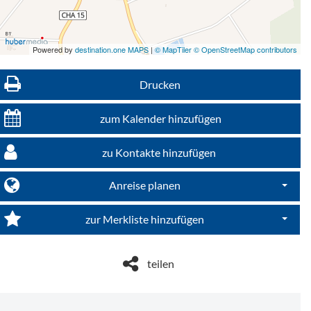
Powered by
destination.one MAPS
|
© MapTiler © OpenStreetMap contributors
9,39 km
Drucken
zum Kalender hinzufügen
zu Kontakte hinzufügen
Feierabend-Relax-Wanderung auf den majestätischen Semmelberg geführt durch Michaela Dengler
Patrozinium St Laurentius
Anreise planen
Dropdo
zur Merkliste hinzufügen
Dropdo
teilen