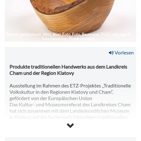
Schale_gedrechselt_Max_Bösl_Foto_Foto_Baumann_2022_red_.jpg
©
foto baumann, Frank Huebler
Vorlesen
Produkte traditionellen Handwerks aus dem Landkreis
Cham und der Region Klatovy
Ausstellung im Rahmen des ETZ-Projektes „Traditionelle
Volkskultur in den Regionen Klatovy und Cham“,
gefördert von der Europäischen Union
Das Kultur- und Museumsreferat des Landkreises Cham
hat sich zusammen mit dem Landeskundlichen Museum
in Klatovy auf die Suche nach lebendigen traditionellen
Handwerk gemacht. Eine Auswahl der Ergebnisse wird in
der Ausstellung präsentiert.