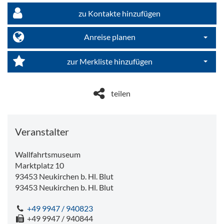
zu Kontakte hinzufügen
Anreise planen
Dropdo
zur Merkliste hinzufügen
Dropdo
teilen
Veranstalter
Wallfahrtsmuseum
Marktplatz 10
93453 Neukirchen b. Hl. Blut
93453
Neukirchen b. Hl. Blut
+49 9947 / 940823
+49 9947 / 940844