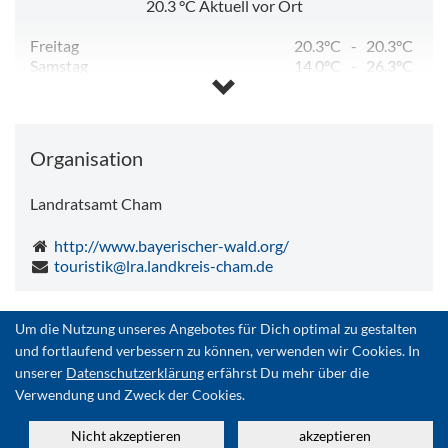
20.3
°C
Aktuell vor Ort
Freitag
20.3°C
-
20.3°C
Samstag
14.0°C
-
26.3°C
Sonntag
13.2°C
-
29.5°C
Montag
17.9°C
-
31.3°C
Dienstag
15.2°C
-
26.4°C
Mittwoch
12.3°C
-
26.3°C
Organisation
Landratsamt Cham
http://www.bayerischer-wald.org/
touristik@lra.landkreis-cham.de
Um die Nutzung unseres Angebotes für Dich optimal zu gestalten
Zurück
und fortlaufend verbessern zu können, verwenden wir Cookies. In
unserer
Datenschutzerklärung
erfährst Du mehr über die
Quelle:
destination.one
Organisation:
Verwendung und Zweck der Cookies.
Landratsamt Cham
Zuletzt geändert am 21.04.2026
Nicht akzeptieren
akzeptieren
ID: e_100566985