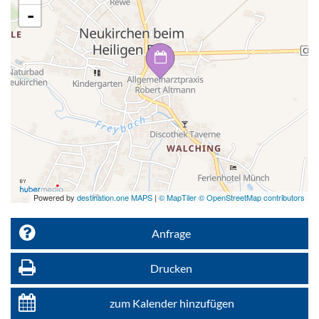
-
Powered by
destination.one MAPS
|
© MapTiler © OpenStreetMap contributors
Anfrage
Drucken
zum Kalender hinzufügen