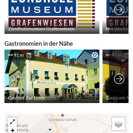
Zündholzmuseum Grafenwiesen
Gastronomien in der Nähe
91 m
97 m
Gasthof Zur Linde
Gasthaus Mü
+