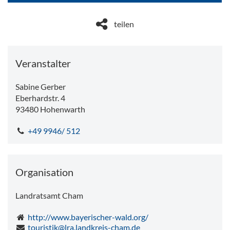
Dropdo
teilen
Veranstalter
Sabine Gerber
Eberhardstr. 4
93480
Hohenwarth
+49 9946/ 512
Organisation
Landratsamt Cham
http://www.bayerischer-wald.org/
touristik@lra.landkreis-cham.de