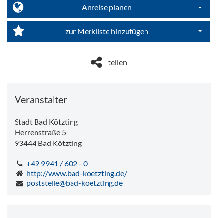
Anreise planen
Dropdo
zur Merkliste hinzufügen
Dropdo
teilen
Veranstalter
Stadt Bad Kötzting
Herrenstraße 5
93444
Bad Kötzting
+49 9941 / 602 - 0
http://www.bad-koetzting.de/
poststelle@bad-koetzting.de