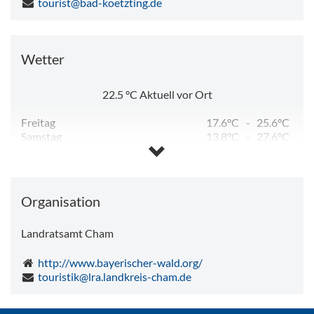
tourist@bad-koetzting.de
Wetter
22.5
°C
Aktuell vor Ort
Freitag
17.6°C
-
25.6°C
Samstag
13.8°C
-
27.6°C
Sonntag
14.9°C
-
30.5°C
Montag
19.1°C
-
32.8°C
Dienstag
17.7°C
-
29.3°C
Mittwoch
14.8°C
-
17.3°C
Organisation
Landratsamt Cham
http://www.bayerischer-wald.org/
touristik@lra.landkreis-cham.de