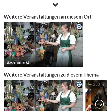
93 und die B 85 (über Cham) oder die B 22 (bis Cham)
und die B 85. Von Deggendorf aus fahren Sie auf der B 11
und der B 85 (über Viechtach).
Weitere Veranstaltungen an diesem Ort
Mit dem Zug erreichen Sie Bad Kötzting von Norden und
Westen über Nürnberg, Schwandorf und Cham. Von
Süden erreichen Sie uns über Regensburg, Schwandorf
und Cham.
Die nächstgelegenen Flughäfen sind in München und
Nürnberg.
Bauernmarkt
Weitere Veranstaltungen zu diesem Thema
280 m