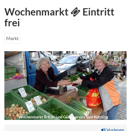
Wochenmarkt
Eintritt
frei
Markt
1
Wochenmarkt
©
Kur- und Gästeservice Bad Kötzting
Vorlesen