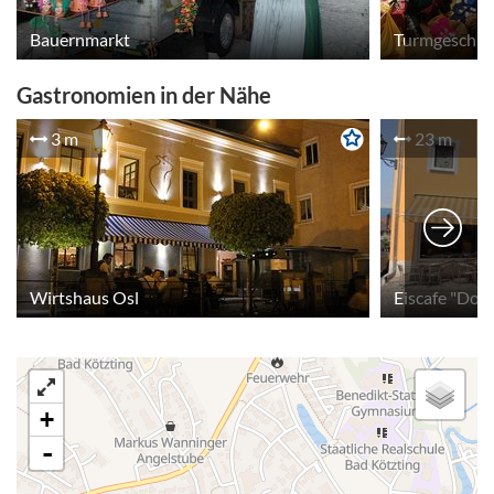
Bauernmarkt
Turmgeschic
Gastronomien in der Nähe
3 m
23 m
Wirtshaus Osl
Eiscafe "Dolc
+
-