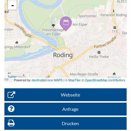
-
Powered by
destination.one MAPS
|
© MapTiler © OpenStreetMap contributors
Webseite
Anfrage
Drucken