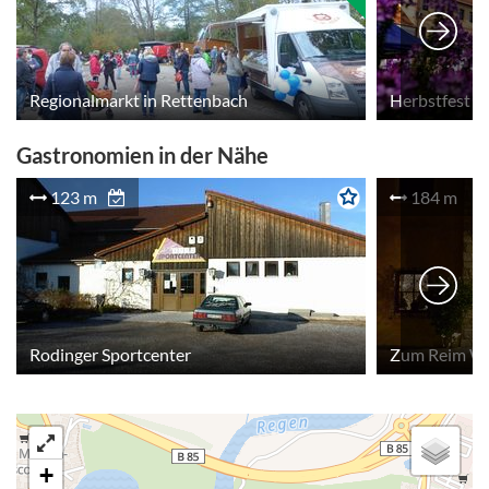
Regionalmarkt in Rettenbach
Herbstfest
Gastronomien in der Nähe
123 m
184 m
Rodinger Sportcenter
Zum Reim Wi
+