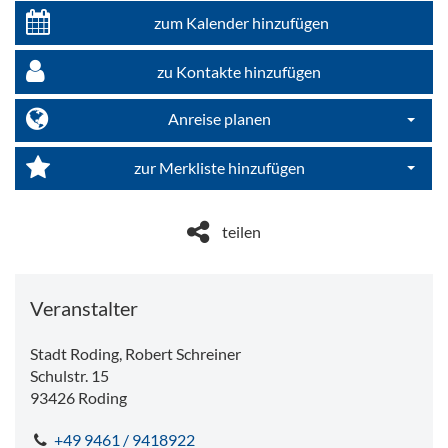
zum Kalender hinzufügen
zu Kontakte hinzufügen
Anreise planen
Dropdo
zur Merkliste hinzufügen
Dropdo
teilen
Veranstalter
Stadt Roding, Robert Schreiner
Schulstr. 15
93426
Roding
+49 9461 / 9418922