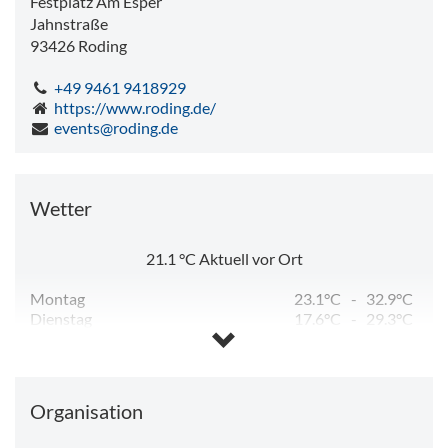
Festplatz Am Esper
Jahnstraße
93426
Roding
+49 9461 9418929
https://www.roding.de/
events@roding.de
Wetter
21.1
°C
Aktuell vor Ort
Montag
23.1°C
-
32.9°C
Dienstag
17.6°C
-
29.3°C
Mittwoch
12.7°C
-
28.1°C
Donnerstag
12.7°C
-
28.6°C
Freitag
13.4°C
-
30.4°C
Samstag
15.1°C
-
18.9°C
Organisation