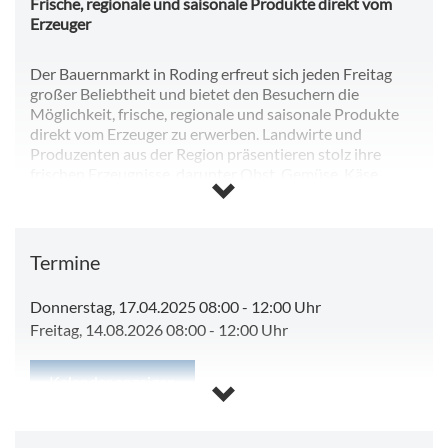
Frische, regionale und saisonale Produkte direkt vom
Erzeuger
Der Bauernmarkt in Roding erfreut sich jeden Freitag
großer Beliebtheit und bietet den Besuchern die
Möglichkeit, frische, regionale und saisonale Produkte
direkt vom Erzeuger zu erwerben. Landwirte und
Produzenten aus der Region präsentieren stolz ihre
frischen Erzeugnisse, darunter Obst, Gemüse, Käse,
Fleisch und vieles mehr. Der Markt findet auf dem
Festplatz "Esper" statt und öffnet seine Pforten von
08.00 bis 12.00 Uhr.
Bei Feiertagen, die auf einen Freitag fallen, findet der
Termine
Bauernmarkt bereits am Donnerstag statt.
Donnerstag, 17.04.2025 08:00
-
12:00 Uhr
Ist der Festplatz am Esper gesperrt oder anderweitig
Freitag, 14.08.2026 08:00
-
12:00 Uhr
belegt findet der Bauernmarkt am Paradeplatz statt.
Kalender anzeigen