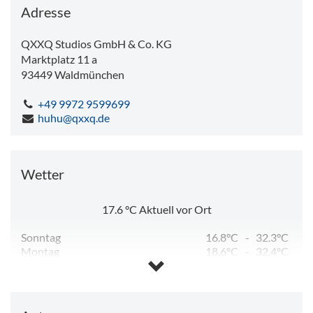
Adresse
QXXQ Studios GmbH & Co. KG
Marktplatz 11 a
93449
Waldmünchen
+49 9972 9599699
huhu@qxxq.de
Wetter
17.6
°C
Aktuell vor Ort
Sonntag
16.8°C
-
32.3°C
Montag
18.6°C
-
32.4°C
Dienstag
16.0°C
-
27.6°C
Mittwoch
10.8°C
-
27.6°C
Donnerstag
11.3°C
-
28.7°C