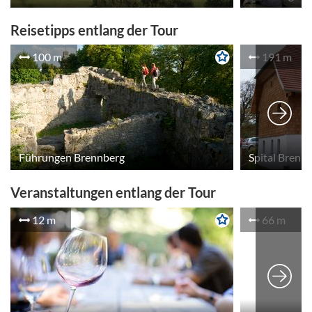
Jahrhundert lebte, diese kleine Klause
erbaut. Nun ist es nicht mehr weit. Wir
Reisetipps entlang der Tour
folgen dem Tal del Höllbachs, kommen am
kleinen Ort Waffenschmiede vorbei und
100 m
191 m
über einen Wiesenpfad, vorbei an vielen
Pferdekoppeln erreichen wir den Ort
Wiesent. Der Schlossplatz in Wiesent
bietet wieder sehr viele
Sehenswürdigkeiten, die entdeckt werden
wollen. Ebenso sind hier
Einkehrmöglichkeiten gegeben. Am
Führungen Brennberg
Spital Brenn
Sportplatz endet der Zubringer, wo wir auf
den Donau-Panoramaweg treffen.
Veranstaltungen entlang der Tour
12 m
66 m