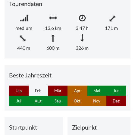
Tourendaten
medium
13,6 km
3:47 h
171 m
440 m
600 m
326 m
Beste Jahreszeit
Jan
Feb
Mär
Apr
Mai
Jun
Jul
Aug
Sep
Okt
Nov
Dez
Startpunkt
Zielpunkt