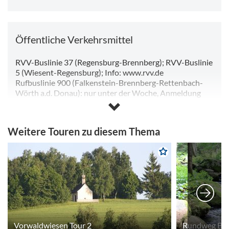
wechseln.Der Zubringer startet am
Wanderparkplatz an der Höllbachstrasse in
Brennberg. Über die Johannisstraße
verlassen wir den Ort und nach einem
Öffentliche Verkehrsmittel
guten Kilometer wechseln wir auf einen
schönen Waldweg, an dessen Ende wir die
kleine Ortschaft Buchberg erreichen. Dort
RVV-Buslinie 37 (Regensburg-Brennberg); RVV-Buslinie
lohnt ein kleiner Stopp im Biergarten des
5 (Wiesent-Regensburg); Info: www.rvv.de
Ferienhof Laumer. Der weitere Weg führt
Rufbuslinie 900 (Falkenstein-Brennberg-Rettenbach-
und zuerst weiter bergab und an einer
Wörth a.d. Donau): nur unter der Woche, Anmeldung
Waldkreuzung biegen wir rechts ab und
telefonisch unter 09971 1359498 von 6.30 bis 21.00 Uhr
nun müssen wir hinauf zur Ortschaft
oder online
https://bit.ly/rufbus900
, mind. 1 h vor
Frauenzell wandern. Die Markierung führt
Abfahrt)
Weitere Touren zu diesem Thema
uns einmal durch den Ort und ein Stopp am
sehenswerten Kloster Frauenzell ist Pflicht.
Über eine kleine Verbindungsstrasse
verlassen wir den Ort und alsbald tauchen
wir wieder in den Wald hinein. Auf dem
"alten Weiherweg" geht es weiter bergab
und am Ende des Weges sehen wir auch
schon zu unserer linken die "Einsiedelei".
Vor gut 30 Jahren wurde zum Gedenken an
Vorwaldwiesen Tour 2
einen Einsiedler, der hier im 18.
Rundweg Bre