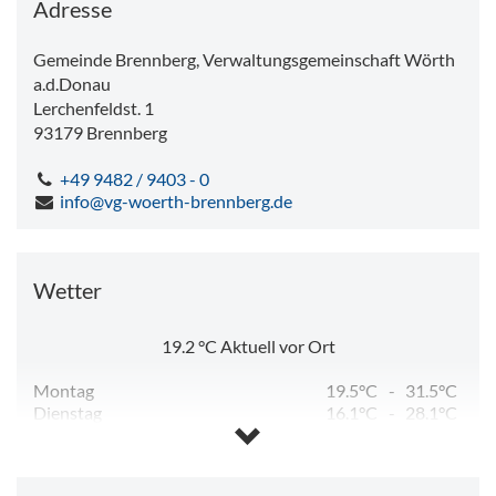
Adresse
Gemeinde Brennberg, Verwaltungsgemeinschaft Wörth
a.d.Donau
Lerchenfeldst. 1
93179
Brennberg
+49 9482 / 9403 - 0
info@vg-woerth-brennberg.de
Wetter
19.2
°C
Aktuell vor Ort
Montag
19.5°C
-
31.5°C
Dienstag
16.1°C
-
28.1°C
Mittwoch
11.8°C
-
27.0°C
Donnerstag
11.8°C
-
27.9°C
Freitag
12.6°C
-
29.7°C