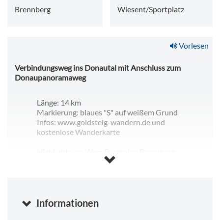
Brennberg
Wiesent/Sportplatz
Vorlesen
Verbindungsweg ins Donautal mit Anschluss zum
Donaupanoramaweg
Länge: 14 km
Markierung: blaues "S" auf weißem Grund
Infos: www.goldsteig-wandern.de und
kostenlose Wanderkarte
Highlights am Weg: Burgruine Brennberg,
Klosterkirche Frauenzell, Einsiedelei,
Schlossplatz Wiesent mit Hudetz Turm im
Schloss (Ausstellung)
Mit diesem Verbindungsweg kann man
Informationen
vom Goldsteig zum Donau-Panoramaweg