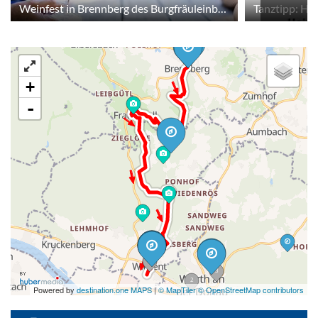
Weinfest in Brennberg des Burgfräuleinbasars in Zusammenarbeit mit dem Nachbarschaftshilfeverein
7
+
-
2
11
3
2
Powered by
destination.one MAPS
|
© MapTiler © OpenStreetMap contributors
2