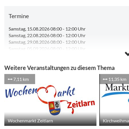
Termine
Samstag, 15.08.2026 08:00
-
12:00 Uhr
Samstag, 22.08.2026 08:00
-
12:00 Uhr
Samstag, 29.08.2026 08:00
-
12:00 Uhr
Samstag, 05.09.2026 08:00
-
12:00 Uhr
Samstag, 12.09.2026 08:00
-
12:00 Uhr
Samstag, 19.09.2026 08:00
-
12:00 Uhr
Weitere Veranstaltungen zu diesem Thema
Samstag, 26.09.2026 08:00
-
12:00 Uhr
Samstag, 03.10.2026 08:00
-
12:00 Uhr
7,11 km
11,35 km
Samstag, 10.10.2026 08:00
-
12:00 Uhr
Samstag, 17.10.2026 08:00
-
12:00 Uhr
Kalender anzeigen
Wochenmarkt Zeitlarn
Kirchweihmar