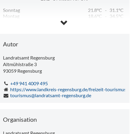
Sonntag
21.8°C
-
31.1°C
Montag
18.6°C
-
34.5°C
Dienstag
17.5°C
-
30.6°C
Mittwoch
16.0°C
-
30.4°C
Donnerstag
15.0°C
-
31.3°C
Freitag
16.0°C
-
19.1°C
Autor
Landratsamt Regensburg
Altmühlstraße 3
93059
Regensburg
+49 941 4009 495
https://www.landkreis-regensburg.de/freizeit-tourismus/
tourismus@landratsamt-regensburg.de
Organisation
Landratsamt Regensburg