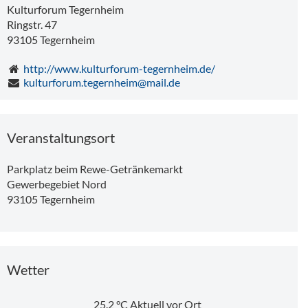
Kulturforum Tegernheim
Ringstr. 47
93105
Tegernheim
http://www.kulturforum-tegernheim.de/
kulturforum.tegernheim@mail.de
Veranstaltungsort
Parkplatz beim Rewe-Getränkemarkt
Gewerbegebiet Nord
20,96 km
Tipp
93105
Tegernheim
Wetter
Kleidertauschparty
25.2
°C
Aktuell vor Ort