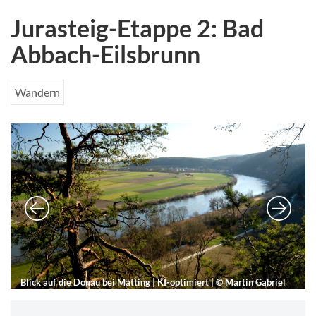
Jurasteig-Etappe 2: Bad
Abbach-Eilsbrunn
Wandern
3
Blick auf die Donau bei Matting
| KI-optimiert |
©
Martin Gabriel