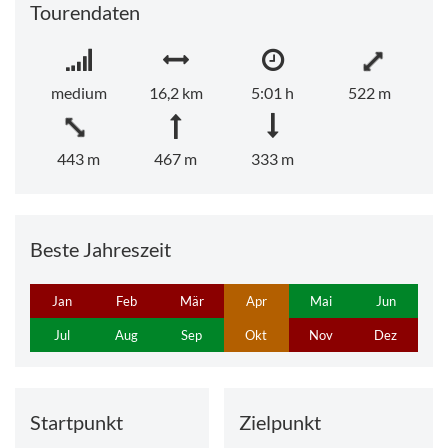
Tourendaten
medium
16,2 km
5:01 h
522 m
443 m
467 m
333 m
Beste Jahreszeit
Jan
Feb
Mär
Apr
Mai
Jun
Jul
Aug
Sep
Okt
Nov
Dez
Startpunkt
Zielpunkt