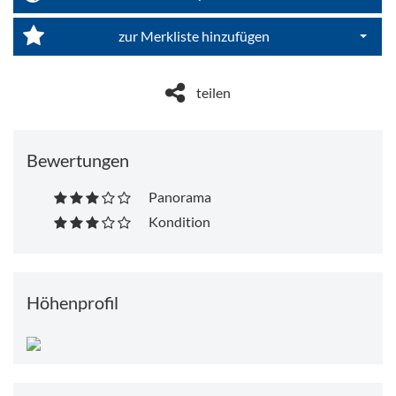
Dropdo
zur Merkliste hinzufügen
Dropdo
teilen
Bewertungen
Panorama
Kondition
Höhenprofil