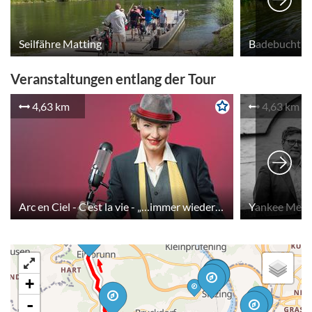
Etappenende. Dort Einkehr- und
Übernachtungsmöglichkeit.
Seilfähre Matting
Badebucht M
Veranstaltungen entlang der Tour
4,63 km
4,63 km
Arc en Ciel - C’est la vie - „…immer wieder foaht ma weg und draht si doch am selben Fleck…“ (Hermann Leopoldi)
2
+
-