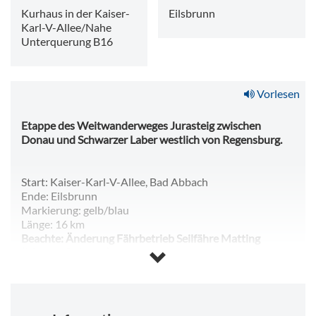
Kurhaus in der Kaiser-
Eilsbrunn
Karl-V-Allee/Nahe
Unterquerung B16
Vorlesen
Etappe des Weitwanderweges Jurasteig zwischen
Donau und Schwarzer Laber westlich von Regensburg.
Start: Kaiser-Karl-V-Allee, Bad Abbach
Ende: Eilsbrunn
Markierung: gelb/blau
Länge: 16 km
Beachte:
Änderung Fährbetrieb Seilfähre Matting
(Montag Ruhetag):
Die Seilfähre (Teil der Etappe) bei
Matting ist immer am Montag außer Betrieb. Bitte
nutzen Sie jeweils am Montag die Umgehung dieses
Abschnitts ab Bad Abbach: über die Fuß- und
Radfahrerbrücke (Charbonnières-les-Bains