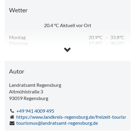
Wetter
20.4
°C
Aktuell vor Ort
Montag
20.9°C
-
33.8°C
Dienstag
17.4°C
-
30.6°C
Mittwoch
14.6°C
-
29.1°C
Donnerstag
15.0°C
-
30.1°C
Freitag
15.4°C
-
31.7°C
Samstag
16.4°C
-
17.9°C
Autor
Landratsamt Regensburg
Altmühlstraße 3
93059
Regensburg
+49 941 4009 495
https://www.landkreis-regensburg.de/freizeit-tourismus/
tourismus@landratsamt-regensburg.de