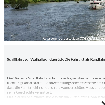
Rataspona_Donaustauf.jpg
CC-BY-SA
|
Regens
Schifffahrt zur Walhalla und zurück. Die Fahrt ist als Rundfah
Die Walhalla Schifffahrt startet in der Regensburger Innenstad
Richtung Donaustauf. Die abwechslungsreiche Szenerie am Uf
dass die Fahrt nicht nur durch die wunderschöne Aussicht b
seine Geschichte vermittelt.
Das Ziel der Schifffahrt ist die Walhalla kurz hinter Donaus
mit seiner einzigartigen Architektur, auch die Aussicht über