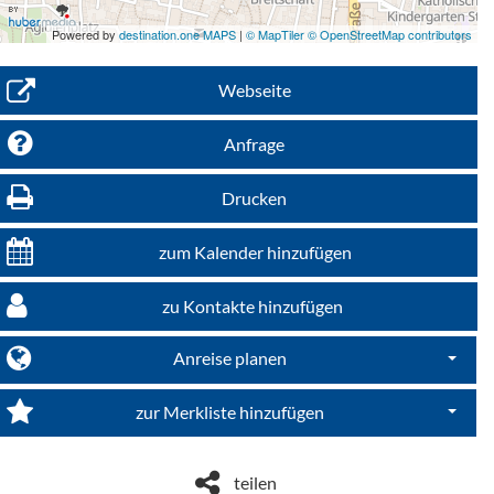
Powered by
destination.one MAPS
|
© MapTiler © OpenStreetMap contributors
Webseite
Anfrage
Drucken
zum Kalender hinzufügen
zu Kontakte hinzufügen
Anreise planen
Dropdo
zur Merkliste hinzufügen
Dropdo
teilen