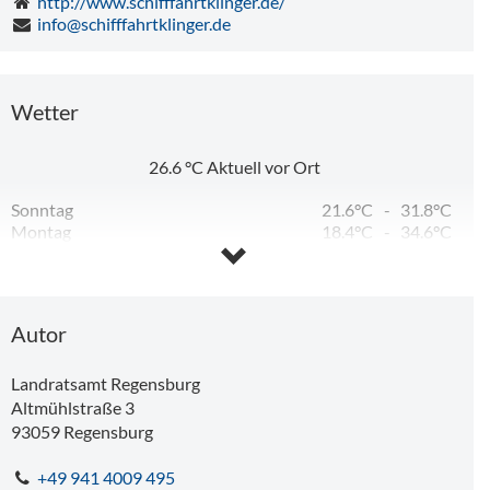
http://www.schifffahrtklinger.de/
info@schifffahrtklinger.de
Wetter
26.6
°C
Aktuell vor Ort
Sonntag
21.6°C
-
31.8°C
Montag
18.4°C
-
34.6°C
Dienstag
17.5°C
-
30.7°C
Mittwoch
16.1°C
-
30.4°C
Donnerstag
15.4°C
-
31.3°C
Freitag
16.4°C
-
26.6°C
Autor
Landratsamt Regensburg
Altmühlstraße 3
93059
Regensburg
+49 941 4009 495