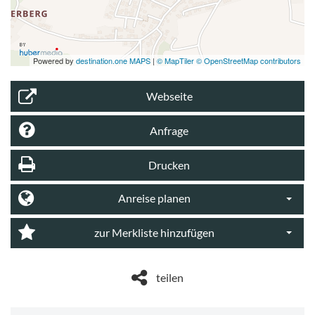
Powered by
destination.one MAPS
|
© MapTiler © OpenStreetMap contributors
Webseite
Anfrage
Drucken
Anreise planen
Dropdo
zur Merkliste hinzufügen
Dropdo
teilen