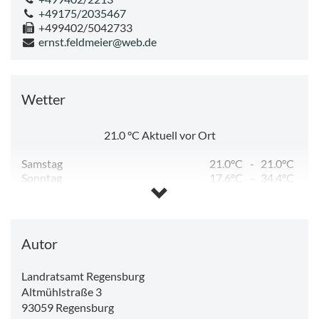
+49175/2035467
+499402/5042733
ernst.feldmeier@web.de
Wetter
21.0
°C
Aktuell vor Ort
Samstag
21.0°C
-
21.0°C
Sonntag
17.6°C
-
34.4°C
Montag
19.5°C
-
34.7°C
Dienstag
17.1°C
-
28.9°C
Mittwoch
14.3°C
-
29.5°C
Donnerstag
14.4°C
-
30.4°C
Autor
Landratsamt Regensburg
Altmühlstraße 3
93059
Regensburg