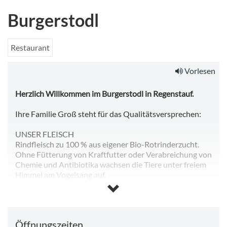
Burgerstodl
Restaurant
Vorlesen
Herzlich Willkommen im Burgerstodl in Regenstauf.
Ihre Familie Groß steht für das Qualitätsversprechen:
UNSER FLEISCH
Rindfleisch zu 100 % aus eigener Bio-Rotrinderzucht.
Ohne Fütterung von Kraftfutter oder Verabreichung von
Chemie und Antibiotika wachsen die Tiere unter freiem
Himmel am Vogelsang auf.
UNSER BROT
Wir backen täglich frisch! Wir machen das, was kaum
noch ein Bäcker macht: Vom Mehl bis zum fertigen Brot,
Öffnungszeiten
all das passiert in unserer Backstube mit unserem Meier