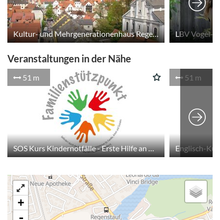
Kultur- und Mehrgenerationenhaus Regenstauf
LBV Vogel- 
Veranstaltungen in der Nähe
51 m
51 m
SOS Kurs Kindernotfälle - Erste Hilfe an Baby und Kind
+
-