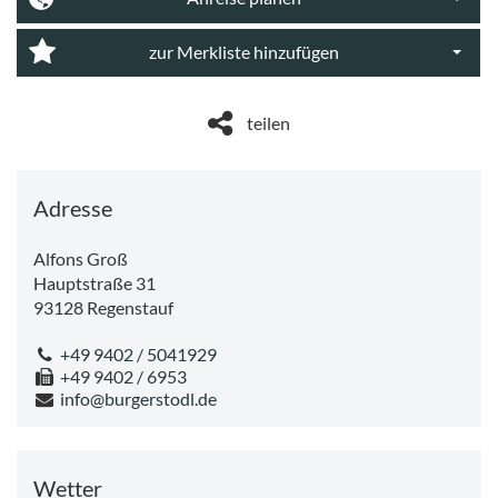
Dropdo
zur Merkliste hinzufügen
Dropdo
teilen
Adresse
Alfons Groß
Hauptstraße 31
93128
Regenstauf
+49 9402 / 5041929
+49 9402 / 6953
info@burgerstodl.de
Wetter