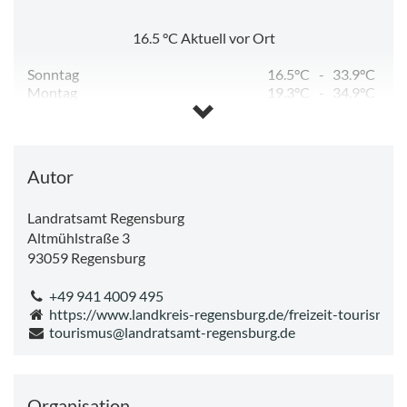
16.5
°C
Aktuell vor Ort
Sonntag
16.5°C
-
33.9°C
Montag
19.3°C
-
34.9°C
Dienstag
16.9°C
-
29.2°C
Mittwoch
14.3°C
-
29.4°C
Donnerstag
14.4°C
-
30.4°C
Freitag
16.2°C
-
16.2°C
Autor
Landratsamt Regensburg
Altmühlstraße 3
93059
Regensburg
+49 941 4009 495
https://www.landkreis-regensburg.de/freizeit-tourismus/
tourismus@landratsamt-regensburg.de
Organisation