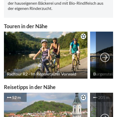
Zufahrt ab Regental-Radweg - bitte beachten Sie die
der hauseigenen Bäckerei und mit Bio-Rindlfeisch aus
Beschilderung.
der eigenen Rinderzucht.
Touren in der Nähe
Radtour R2 - Im Regenstaufer Vorwald
Reisetipps in der Nähe
52 m
205 m