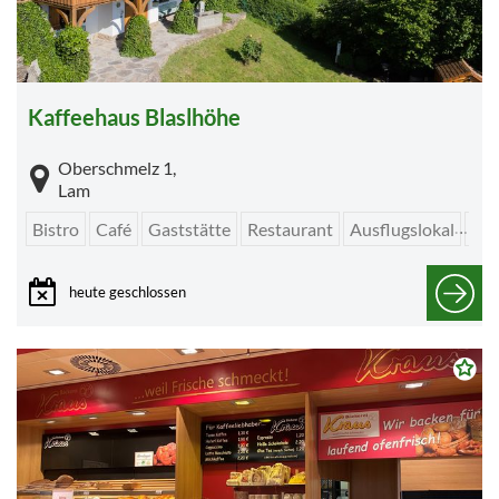
Kaffeehaus Blaslhöhe
Oberschmelz 1,
Lam
Bistro
Café
Gaststätte
Restaurant
Ausflugslokal
Eis
heute geschlossen