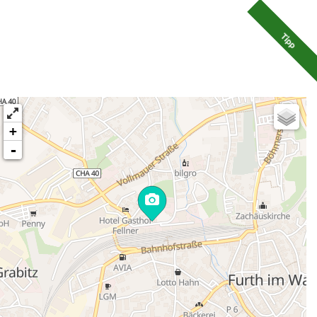
Tipp
+
-