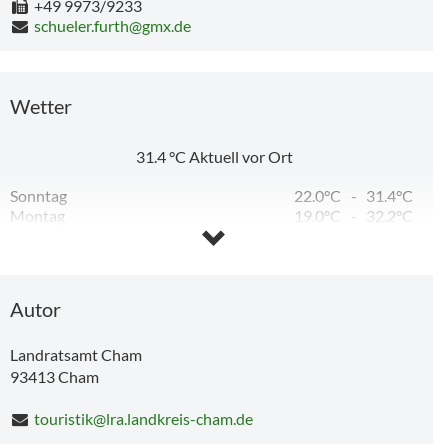
+49 9973/9233
schueler.furth@gmx.de
Wetter
31.4
°C
Aktuell vor Ort
Sonntag
22.0°C
-
31.4°C
Montag
19.0°C
-
32.2°C
Dienstag
15.4°C
-
29.1°C
Mittwoch
12.6°C
-
28.7°C
Donnerstag
11.8°C
-
29.5°C
Freitag
12.8°C
-
25.7°C
Autor
Landratsamt Cham
93413
Cham
touristik@lra.landkreis-cham.de