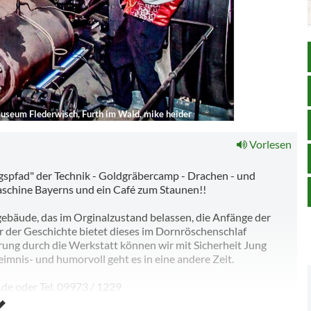
useum Flederwisch, Furth im Wald, mike heider
Vorlesen
gspfad" der Technik - Goldgräbercamp - Drachen - und
schine Bayerns und ein Café zum Staunen!!
gebäude, das im Orginalzustand belassen, die Anfänge der
er der Geschichte bietet dieses im Dornröschenschlaf
ührung durch die Werkstatt können wir mit Sicherheit Jung
eimnis- und humorvoll geht es in eine andere Zeit.
de oder Tel. 09973 / 1229