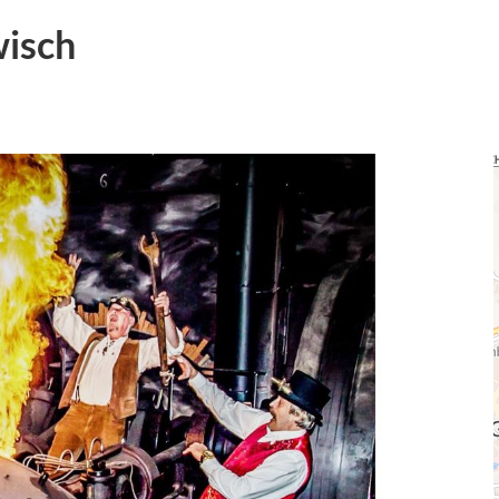
wisch
10