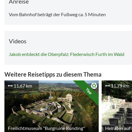
Anreise
Preise:
Kinder ab 6 Jahren 7,50 €, Erwachsene 8,50 €
Vom Bahnhof beträgt der Fußweg ca. 5 Minuten
Videos
Jakob entdeckt die Oberpfalz: Flederwisch Furth im Wald
Weitere Reisetipps zu diesem Thema
11,67 km
11,79 km
Tipp
Freilichtmuseum "Burgruine Runding"
Heiraten auf