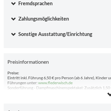
Fremdsprachen
Zahlungsmöglichkeiten
Sonstige Ausstattung/Einrichtung
Preisinformationen
Preise:
Eintritt inkl. Führung 6,50 € pro Person (ab 6 Jahre), Kinder u
Führungen unter:
www.flederwisch.de
Sonderführung - Dampfmaschinenspektakel: Zusätzlich 1,50 
(für Gruppen ab 20 Personen nach Voranmeldung möglich)
Aktionstage mit Kunst- und Handwerkermarkt:
In den bayerischen Pfingstferien am 27.05. und 03.06.2026
und dann ab 17.06. bis 16.09.2026 jeden Mittwoch.