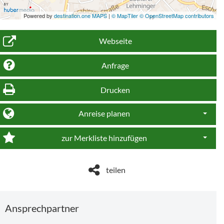
Powered by
destination.one MAPS
|
© MapTiler © OpenStreetMap contributors
Webseite
Anfrage
Drucken
Anreise planen
Dropdo
zur Merkliste hinzufügen
Dropdo
teilen
Ansprechpartner