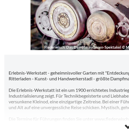
Flederwisch: Das Dampfmaschinen-Spektakel
©
M
Erlebnis-Werkstatt - geheimnisvoller Garten mit "Entdeckun
Ritterladen - Kunst- und Handwerkerstadl - größte Dampfma
Die Erlebnis-Werkstatt ist ein um 1900 errichtetes Industrie
Industrialisierung zeigt. Für Technikbegeisterte und Liebhab
versunkene Kleinod, eine einzigartige Zeitreise. Bei einer F
und Alt auf eine unvergessliche Reise schicken. Mystisch, geh
Die Termine für Führungen finden Sie unter www.flederwisch.
Kunst- und Handwerkermarkt