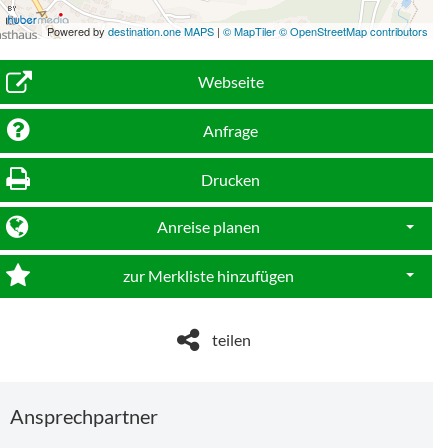
Powered by
destination.one MAPS
|
© MapTiler © OpenStreetMap contributors
Webseite
Anfrage
Drucken
Anreise planen
Dropdo
zur Merkliste hinzufügen
Dropdo
teilen
Ansprechpartner