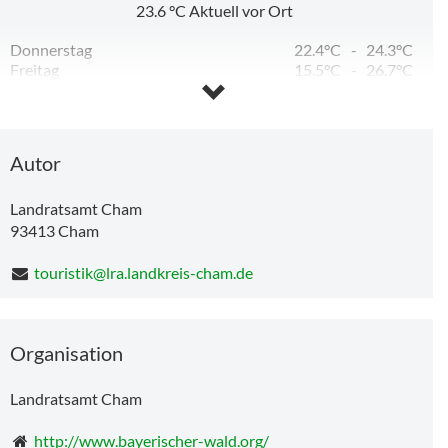
23.6
°C
Aktuell vor Ort
Donnerstag
22.4°C
-
24.3°C
Freitag
15.5°C
-
26.7°C
Samstag
12.9°C
-
25.9°C
Sonntag
12.5°C
-
28.4°C
Montag
16.4°C
-
31.5°C
Dienstag
16.8°C
-
30.4°C
Autor
Landratsamt Cham
93413
Cham
touristik@lra.landkreis-cham.de
Organisation
Landratsamt Cham
http://www.bayerischer-wald.org/