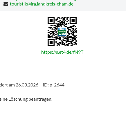
touristik@lra.landkreis-cham.de
https://s.et4.de/fN9T
dert am 26.03.2026
ID: p_2644
eine Löschung beantragen.