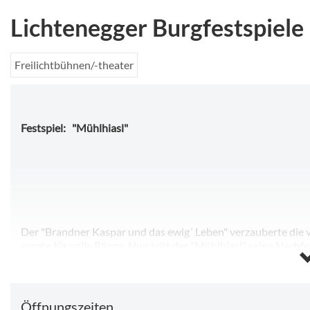
Lichtenegger Burgfestspiele
Freilichtbühnen/-theater
Festspiel:
"Mühlhiasl"
Der "Brandner Kaspar und das ewig´ Leben" verzauberte die 
sorgte für volle Ränge. Nun tritt der "Mühlhiasl" seine Nach
Regisseur, wird das Stück über den visionären Seher und di
moderne Zeit übertragen: die Prophezeiungen von damals we
Klimawandel, Katastrophen, Seuchen: Dinge, die einen ungeh
sich bei den Aufführungen des Lichtenegger Bundes im Juli u
Öffnungszeiten