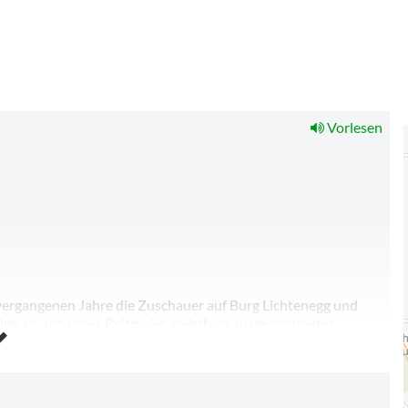
Vorlesen
vergangenen Jahre die Zuschauer auf Burg Lichtenegg und
folge an. Johannes Reitmeier, mehrfach ausgezeichneter
e geheimnisumwobene Ikone aus dem Bayerwald in die
rden heute mit anderen Augen gesehen. Krieg,
euren Einfluss auf unser Leben haben. Das Publikum kann
nd August auch auf ein völlig neues Bühnenbild und eine