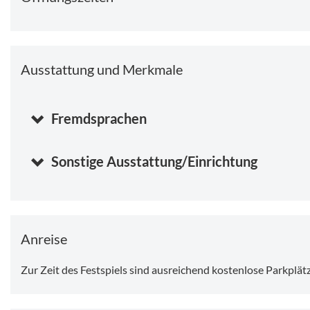
ausgefeilte Bühnentechnik einstellen: lassen Sie ihrer Fantasie
Termine "Mühlhiasl":
Premiere: 11. Juli 2026....
Ausstattung und Merkmale
Weitere Aufführungstermine:
17. Juli; 18. Juli; 24. Juli; 25. Juli; 31. Juli und 1. August
Fremdsprachen
Sonstige Ausstattung/Einrichtung
Anreise
Zur Zeit des Festspiels sind ausreichend kostenlose Parkplät