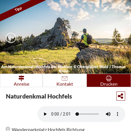
6
Tipp
Am Naturdenkmal Hochfels bei Stadlern
©
Oberpfälzer Wald / Thomas
Kujat
Anreise
Kontakt
Drucken
Naturdenkmal Hochfels
Wanderparkplatz Hochfels Richtung