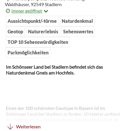
Waldhäuser,
92549
Stadlern
immer geöffnet
Aussichtspunkt/-türme
Naturdenkmal
Geotop
Naturerlebnis
Sehenswertes
TOP 10 Sehenswürdigkeiten
Parkmöglichkeiten
Im Schönseer Land bei Stadlern befindet sich das
Naturdenkmal Gneis am Hochfels.
Eines der 100 schönsten Geotope in Bayern ist im
Schönseer Land bei Stadlern zu finden. 10 Hektar umfasst
das Gebiet um das Naturdenkmal. Der Hochfels prägt als
markant herausragende Felsrippe, bestehend aus
Weiterlesen