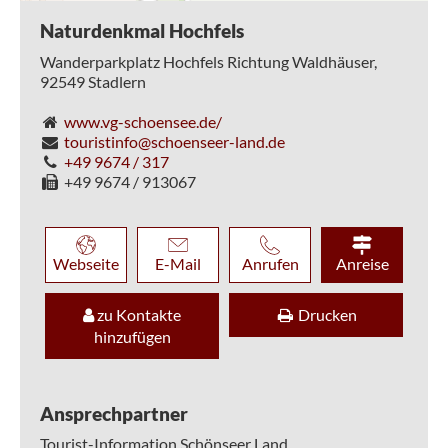
Naturdenkmal Hochfels
Wanderparkplatz Hochfels Richtung Waldhäuser,
92549
Stadlern
www.vg-schoensee.de/
touristinfo@schoenseer-land.de
+49 9674 / 317
+49 9674 / 913067
Webseite
E-Mail
Anrufen
Anreise
zu Kontakte
Drucken
hinzufügen
Ansprechpartner
Tourist-Information Schönseer Land