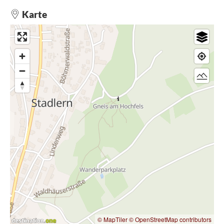
"Cordierit-Silimanit-Gneis", das umliegende Gelände.
Regelrechte Blockfelder und Einzelblöcke bilden zusammen
Karte
mit der Heidevegetation diese reizvolle Landschaft.
Während sich die meisten Gneiskuppen der Umgebung im
Wald befinden, bietet der Hochfels durch seine freie Lage
und die umgebenden Blockheiden ein besonderes
Landschaftserlebnis. Um die offene Landschaft zu erhalten,
ist das Gebiet als Naturdenkmal geschützt und wird
aufwändig gepflegt.
Vom Hochfels aus hat man einen beeindruckenden
Panoramablick über das Schönseer Land an der Grenze zum
Nachbarland Tschechien.
Mehrere Wanderwege, wie beispielsweise die Grenz-
Erlebnisrunde, führen am Naturdenkmal Hochfels vorbei.
© MapTiler
© OpenStreetMap contributors