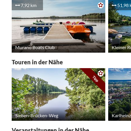
7,92 km
51,98 
Murano Boats Club
Kleiner R
Touren in der Nähe
Tipp
Sieben-Brücken-Weg
Karlhein
Veranstaltungen in der Nähe