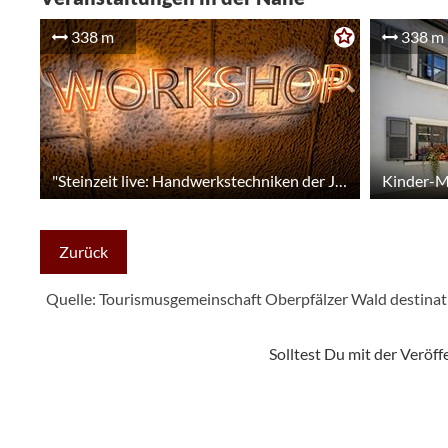
338 m
338 m
"Steinzeit live: Handwerkstechniken der Jungsteinzeit ausprobieren mit dem Experimentellen Archäologen Lothar Breinl
Zurück
Quelle: Tourismusgemeinschaft Oberpfälzer Wald
destinat
Solltest Du mit der Veröf