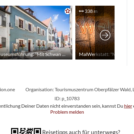
338 m
Kinder-Museumsführung: "Mit Schwan Gernot auf Zeitreise durchs Stadtmuseum" mit Museumsleiterin Eva Maria Keil
ion.one
Organisation: Tourismuszentrum Oberpfälzer Wald, 
ID: p_10783
fentlichung Deiner Daten nicht einverstanden sein, kannst Du
hier
Problem melden
Reisetipps auch für unterwegs?