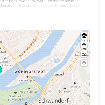
Gästen und Bewohnern zwei Ruderboote sowie ein
einmal von einer anderen Perspektive aus erleben
e an der Esso Tankstelle Rothkegel, die den Verleih
g gelangt man trockenen Fußes in eines der Boote.