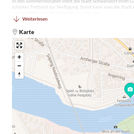
In den Sommermonaten stellt die Stadt Schwandorf ihren 
schickes Tretboot zur Verfügung. Somit kann man die Stadt 
und gemütlich ein Stück der Naab erkunden.
Weiterlesen
Die Schlüssel für die Boote erhält man in unmittelbarer Näh
ehrenamtlich übernommen hat. Über einen eigenen Bootsste
Karte