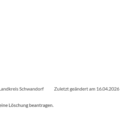
338 m
MalWerkstatt: "Malen wie ein Bauhaus-Künstler" mit Künstlerin Marion Spießl
Natürlich Natur - Thema "Wintervögel" mit der Naturparkrangerin Anna Spiller
Landkreis Schwandorf
Zuletzt geändert am 16.04.2026
eine Löschung beantragen.