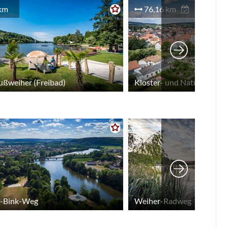
km
76,16 km
ußweiher (Freibad)
Kloster- und Naturerlebni
z-Bink-Weg
Weiher-Radweg