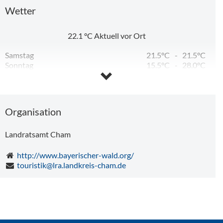
Wetter
Gasthaus Dimpfl-Stadl
22.1
°C
Aktuell vor Ort
Samstag
21.5°C
-
21.5°C
Sonntag
15.5°C
-
28.0°C
Montag
18.9°C
-
30.2°C
Dienstag
15.3°C
-
27.2°C
Mittwoch
12.6°C
-
26.8°C
Donnerstag
13.4°C
-
28.4°C
Organisation
Landratsamt Cham
http://www.bayerischer-wald.org/
touristik@lra.landkreis-cham.de