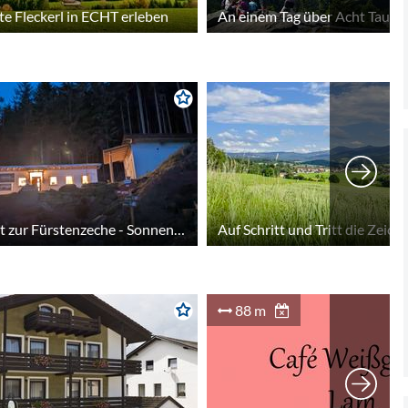
te Fleckerl in ECHT erleben
Im Abendlicht zur Fürstenzeche - Sonnenuntergangsstimmung beim Bergwerk mit Führung unter Tage
88 m