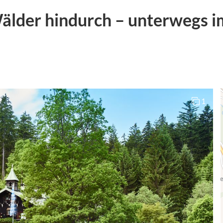
älder hindurch – unterwegs i
1