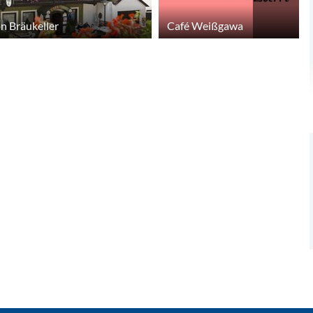
n Bräukeller
Café Weißgawa