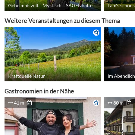
Geheimnisvoll… Mystisch… SAGENhafter Rundweg (Familienwanderung)
Lam's schöns
Weitere Veranstaltungen zu diesem Thema
Kraftquelle Natur
Gastronomien in der Nähe
41 m
80 m