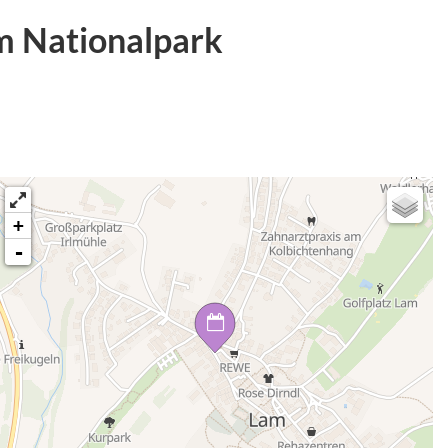
m Nationalpark
+
-