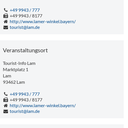
An einem Tag über Acht Tausender - Kammwanderung vom Großen Arber bis zum Eck
Der Sternenhimmel im Herbst
+49 9943 / 777
+49 9943 / 8177
http://www.lamer-winkel.bayern/
tourist@lam.de
Veranstaltungsort
Tourist-Info Lam
Marktplatz 1
Auf Schritt und Tritt die Zeichen des Bergbaugebiets der St. Johanneszeche erleben - Montanhistorische Wanderung im Schmelzer Tal
Wald und Wiesenwanderung
Lam
93462
Lam
+49 9943 / 777
89 m
+49 9943 / 8177
http://www.lamer-winkel.bayern/
tourist@lam.de