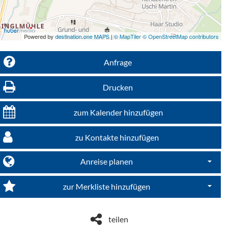
Powered by
destination.one MAPS
|
© MapTiler © OpenStreetMap contributors
Anfrage
Drucken
zum Kalender hinzufügen
zu Kontakte hinzufügen
Anreise planen
Dropdo
zur Merkliste hinzufügen
Dropdo
teilen