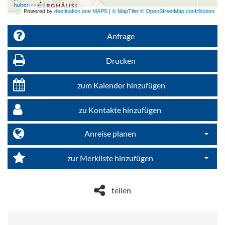
Powered by
destination.one MAPS
|
© MapTiler © OpenStreetMap contributors
Anfrage
Drucken
zum Kalender hinzufügen
zu Kontakte hinzufügen
Anreise planen
Dropdo
zur Merkliste hinzufügen
Dropdo
teilen