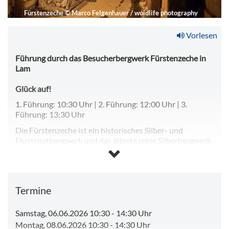
Fürstenzeche
©
Marco Felgenhauer / woidlife photography
Vorlesen
Führung durch das Besucherbergwerk Fürstenzeche in
Lam
Glück auf!
1. Führung: 10:30 Uhr | 2. Führung: 12:00 Uhr | 3.
Führung: 13:30 Uhr
Die Fürstenzeche ist ein historisches Silber- und
Flussspatbergwerk und das älteste reine Silberbergwerk
im Bayerischen Wald, gegründet im Juni 1463. Aufgrund
technischer Probleme wurde der Bergbau 1962
eingestellt, die Grube geschlossen und die Zugänge
gesprengt. Im Jahr 1993 begann eine Gruppe
Termine
bergbaubegeisterter Enthusiasten damit, das Bergwerk
wieder zugänglich zu machen.
Samstag, 06.06.2026 10:30
-
14:30 Uhr
Öffnungszeiten:
Montag, 08.06.2026 10:30
-
14:30 Uhr
Das Besucherbergwerk hat ab den Osterferien bis Mitte