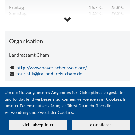
Freitag
16.7°C
-
25.8°C
Samstag
13.2°C
-
29.3°C
Sonntag
15.5°C
-
29.1°C
Montag
19.7°C
-
31.0°C
Dienstag
19.2°C
-
31.8°C
Mittwoch
17.1°C
-
17.1°C
Organisation
Landratsamt Cham
http://www.bayerischer-wald.org/
touristik@lra.landkreis-cham.de
Um die Nutzung unseres Angebotes für Dich optimal zu gestalten
Zurück
und fortlaufend verbessern zu können, verwenden wir Cookies. In
unserer
Datenschutzerklärung
erfährst Du mehr über die
Quelle:
destination.one
Organisation:
Verwendung und Zweck der Cookies.
Landratsamt Cham
Zuletzt geändert am 27.07.2026
Nicht akzeptieren
akzeptieren
ID: e_100894937