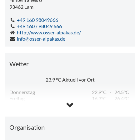
93462
Lam
+49 160 98049666
+49 160 / 98049 666
http://www.osser-alpakas.de/
info@osser-alpakas.de
Wetter
23.9
°C
Aktuell vor Ort
Donnerstag
22.9°C
-
24.5°C
Freitag
16.3°C
-
26.4°C
Samstag
13.3°C
-
26.6°C
Sonntag
15.4°C
-
29.3°C
Montag
19.0°C
-
32.0°C
Dienstag
18.5°C
-
30.0°C
Organisation