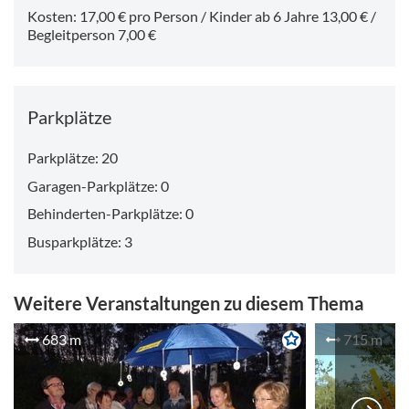
Termin Dienstag / Donnerstag) direkt bei Osser Alpakas
Kosten: 17,00 € pro Person / Kinder ab 6 Jahre 13,00 € /
erforderlich (Tel. 0160 980 49 666).
Begleitperson 7,00 €
Parkplätze
Parkplätze: 20
Garagen-Parkplätze: 0
Behinderten-Parkplätze: 0
Busparkplätze: 3
Weitere Veranstaltungen zu diesem Thema
683 m
715 m