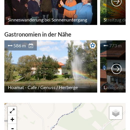
Sinneswanderung bei Sonnenuntergang
Gastronomien in der Nähe
586 m
773 m
Hoamat - Cafe / Genuss / Herberge
Landgasthof 
+
-