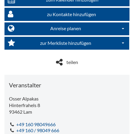
zu Kontakte hinzufügen
Anreise planen
Dropdo
zur Merkliste hinzufügen
Dropdo
teilen
Veranstalter
Osser Alpakas
Hinterfrahels 8
93462
Lam
+49 160 98049666
+49 160 / 98049 666