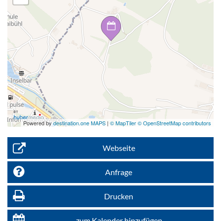
Powered by
destination.one MAPS
|
© MapTiler © OpenStreetMap contributors
Webseite
Anfrage
Drucken
zum Kalender hinzufügen