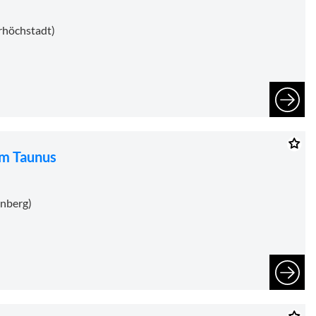
rhöchstadt)
im Taunus
önberg)