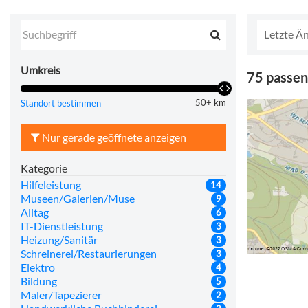
Letzte Ä
Umkreis
75 passen
50+ km
Standort bestimmen
Nur gerade geöffnete anzeigen
Kategorie
Hilfeleistung
14
Museen/Galerien/Muse
9
Alltag
6
IT-Dienstleistung
3
Heizung/Sanitär
3
Schreinerei/Restaurierungen
3
Elektro
4
Bildung
5
Maler/Tapezierer
2