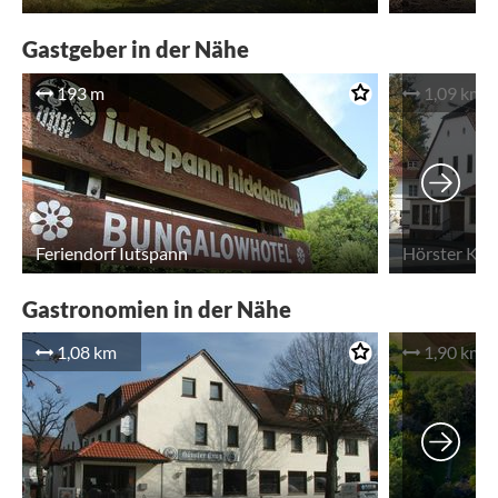
Gastgeber in der Nähe
193 m
1,09 km
Feriendorf Iutspann
Hörster Kru
Gastronomien in der Nähe
1,08 km
1,90 km