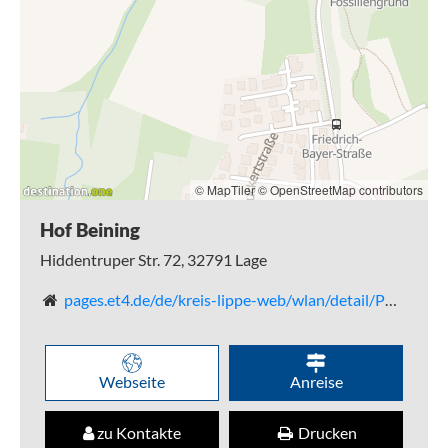
© MapTiler
© OpenStreetMap contributors
Hof Beining
Hiddentruper Str. 72,
32791
Lage
pages.et4.de/de/kreis-lippe-web/wlan/detail/POI/p_100038485/x
Webseite
Anreise
zu Kontakte
Drucken