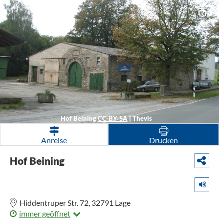
1
Hof Beining
CC-BY-SA
|
Thevis
Anreise
Drucken
Hof Beining
Hiddentruper Str. 72,
32791
Lage
immer geöffnet