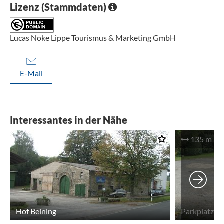
Lizenz (Stammdaten)
Lucas Noke Lippe Tourismus & Marketing GmbH
E-Mail
Interessantes in der Nähe
135 m
Hof Beining
Parkplatz H