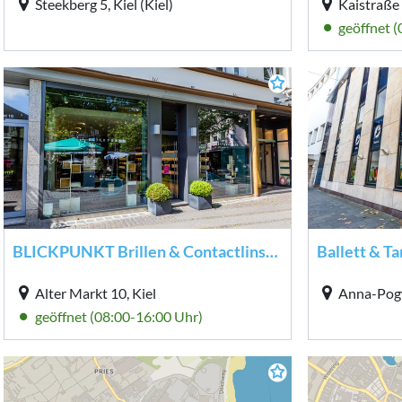
Steekberg 5, Kiel (Kiel)
Kaistraße 
geöffnet 
Matthias Masch / Kiel-Marketing
BLICKPUNKT Brillen & Contactlinsen GmbH
Ballett & Ta
Alter Markt 10, Kiel
Anna-Pogw
geöffnet (08:00-16:00 Uhr)