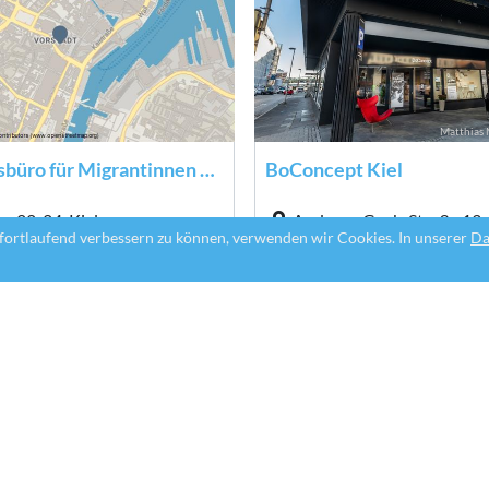
Matthias 
Bewerbungsbüro für Migrantinnen und Migranten
BoConcept Kiel
e 22-24, Kiel
Andreas-Gayk-Straße 13, 
fortlaufend verbessern zu können, verwenden wir Cookies. In unserer
Da
Matthias 