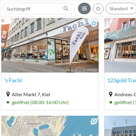
Standort
© CC-BY-NC-ND
's Fachl
123gold Tr
Alter Markt 7, Kiel
Andreas-G
geöffnet (08:00-16:00 Uhr)
geöffnet 