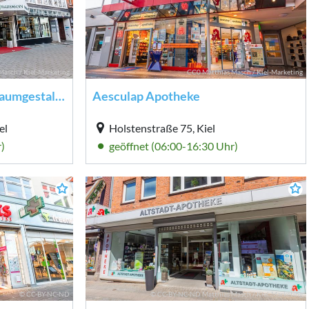
Masch / Kiel-Marketing
CC0 Matthias Masch / Kiel-Marketing
Adolf Rademann textile Raumgestaltung
Aesculap Apotheke
el
Holstenstraße 75, Kiel
)
geöffnet (06:00-16:30 Uhr)
© CC-BY-NC-ND
© CC-BY-NC-ND Matthias Masch / Kiel-Marketing