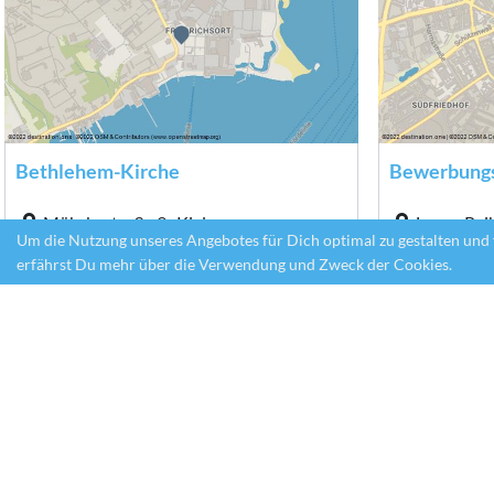
Bethlehem-Kirche
Möhrkestraße 9 , Kiel
Lange Reih
Um die Nutzung unseres Angebotes für Dich optimal zu gestalten und 
immer geöffnet
erfährst Du mehr über die Verwendung und Zweck der Cookies.
© CC-BY-NC-ND Kiel-Marketing