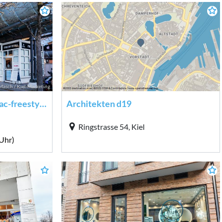
Masch / Kiel-Marketing
Apple Service Provider mac-freestyle GmbH
Architekten d19
Ringstrasse 54, Kiel
Uhr)