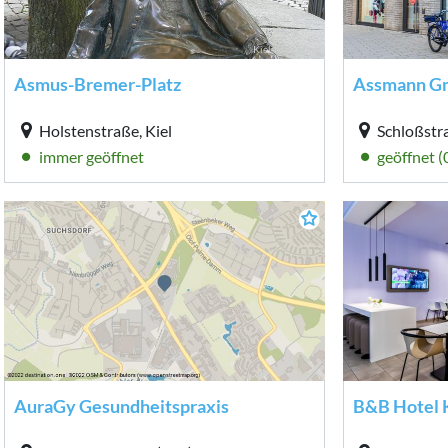
Kiel-Marketing
Asmus-Bremer-Platz
Assmann 
Holstenstraße, Kiel
Schloßstra
immer geöffnet
geöffnet 
AuraGy Gesundheitspraxis
B&B Hotel 