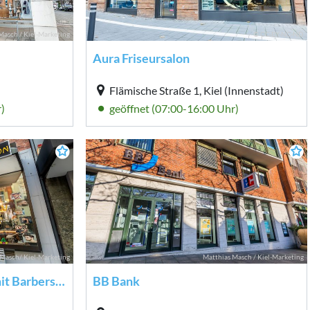
Masch / Kiel-Marketing
© CC-BY-NC-ND
Aura Friseursalon
Flämische Straße 1, Kiel (Innenstadt)
)
geöffnet (07:00-16:00 Uhr)
Masch/ Kiel-Marketing
Matthias Masch / Kiel-Marketing
BANIN - Friseur-Atelier mit Barbershop
BB Bank