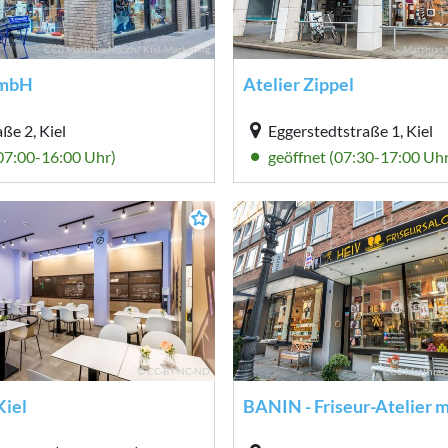
CC0 Matthias Masch/ Kiel-Marketing
Matthias 
GmbH
Atelier Zippel
ße 2, Kiel
Eggerstedtstraße 1, Kiel
(07:00-16:00 Uhr)
geöffnet (07:30-17:00 Uhr
© CC-BY-NC-ND
CC0 Matthias 
Kiel