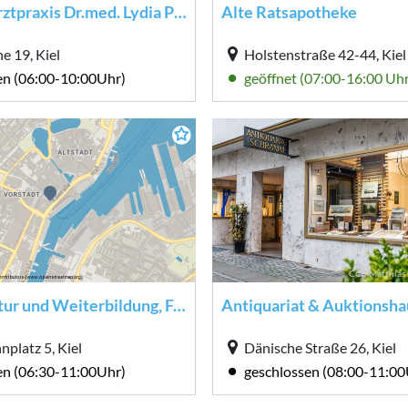
Allgemeinarztpraxis Dr.med. Lydia Piepenbrink
Alte Ratsapotheke
e 19, Kiel
Holstenstraße 42-44, Kiel
en (06:00-10:00Uhr)
geöffnet (07:00-16:00 Uhr
CC0 Matthias 
Amt für Kultur und Weiterbildung, Förde-vhs
Antiquariat & Auktionsh
platz 5, Kiel
Dänische Straße 26, Kiel
en (06:30-11:00Uhr)
geschlossen (08:00-11:00