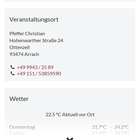
Veranstaltungsort
Pfeffer Christian
Hohenwarther Straße 24
Ottenzell
93474
Arrach
+49 9943 / 25 89
+49 151 / 53859590
Wetter
22.5
°C
Aktuell vor Ort
Donnerstag
21.7°C
-
24.2°C
Freitag
17.4°C
-
28.1°C
Samstag
12.6°C
-
26.2°C