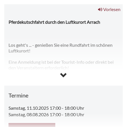
Vorlesen
Pferdekutschfahrt durch den Luftkurort Arrach
Los geht's ... - genießen Sie eine Rundfahrt im schönen
Luftkurort!
Eine Anmeldung ist bei der Tourist-Info oder direkt bei
den Veranstaltern erforderlich!
Termine:
Freitag, Samstag:
Pfeffer Christian
Termine
Hohenwarther Str. 24, Ottenzell
Tel. 09943/2589 oder 0151/53859590
Samstag, 11.10.2025 17:00
-
18:00 Uhr
Freitag, Samstag:
Samstag, 08.08.2026 17:00
-
18:00 Uhr
Jürgen Meindl
Ahornstr. 5, Arrach