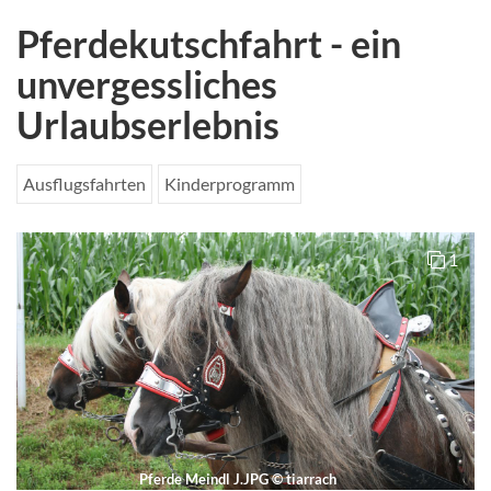
Pferdekutschfahrt - ein
unvergessliches
Urlaubserlebnis
Ausflugsfahrten
Kinderprogramm
1
Pferde Meindl J.JPG
©
tiarrach