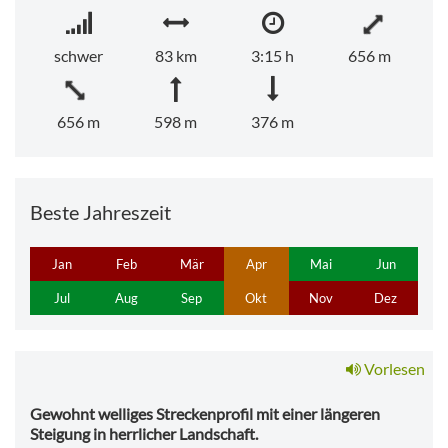
schwer
83 km
3:15 h
656 m
656 m
598 m
376 m
Beste Jahreszeit
Jan
Feb
Mär
Apr
Mai
Jun
Jul
Aug
Sep
Okt
Nov
Dez
Vorlesen
Gewohnt welliges Streckenprofil mit einer längeren
Steigung in herrlicher Landschaft.