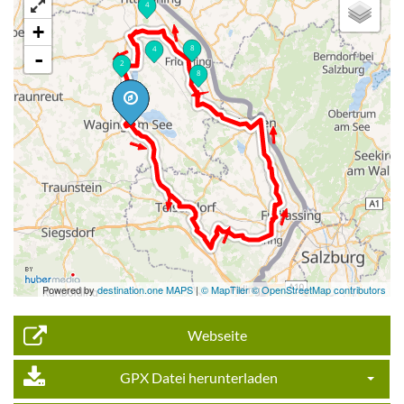
4
Taching - Waging am See.
+
powered by
8
4
-
2
8
32
8
Powered by
destination.one MAPS
|
© MapTiler © OpenStreetMap contributors
Webseite
GPX Datei herunterladen
Dropdo