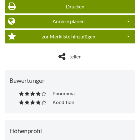
Drucken
Anreise planen
Dropdo
zur Merkliste hinzufügen
Dropdo
teilen
Bewertungen
Panorama
Kondition
Höhenprofil