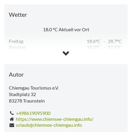
Wetter
18.0
°C
Aktuell vor Ort
Freitag
18.6°C
-
28.7°C
Samstag
18.3°C
-
31.5°C
Sonntag
16.4°C
-
31.2°C
Montag
18.5°C
-
32.0°C
Dienstag
18.5°C
-
32.5°C
Mittwoch
16.7°C
-
17.7°C
Autor
Chiemgau Tourismus e.V.
Stadtplatz 32
83278
Traunstein
+498619095900
https://www.chiemsee-chiemgau.info/
urlaub@chiemsee-chiemgau.info