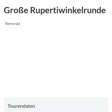
Große Rupertiwinkelrunde
Rennrad
3
Rennradfahrer am Waginger See
Tourendaten